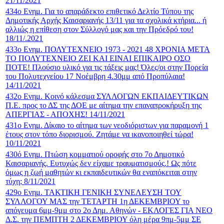
21/11/2021
434o Ενημ. Για το απαράδεκτο επιθετικό Δελτίο Τύπου της
Δημοτικής Αρχής Καισαριανής 13/11 για τα σχολικά κτήρια... ή
αλλιώς η επίθεση στον Σύλλογό μας και την Πρόεδρό του!
18/11/.2021
433ο Ενημ. ΠΟΛΥΤΕΧΝΕΙΟ 1973 - 2021 48 ΧΡΟΝΙΑ ΜΕΤΑ
ΤΟ ΠΟΛΥΤΕΧΝΕΙΟ ΖΕΙ ΚΑΙ ΕΙΝΑΙ ΕΠΙΚΑΙΡΟ ΟΣΟ
ΠΟΤΕ! Πλούσιο υλικό για τις τάξεις μας! Όλες/οι στην Πορεία
του Πολυτεχνείου 17 Νοέμβρη 4.30μμ από Προπύλαια!
14/11/2021
432ο Ενημ. Κοινό κάλεσμα ΣΥΛΛΟΓΩΝ ΕΚΠΑΙΔΕΥΤΙΚΩΝ
Π.Ε. προς το ΔΣ της ΔΟΕ με αίτημα την επαναπροκήρυξη της
ΑΠΕΡΓΙΑΣ - ΑΠΟΧΗΣ! 14/11/2021
431ο Ενημ. Δίκαιο το αίτημα των νεοδιόριστων για παραμονή 1
έτους στον τόπο διορισμού. Ζητάμε να ικανοποιηθεί τώρα!
10/11/2021
430ό Ενημ. Πτώση κομματιού οροφής στο 7ο Δημοτικό
Καισαριανής. Ευτυχώς δεν είχαμε τραυματισμούς.! Ως πότε
όμως η ζωή μαθητών κι εκπαιδευτικών θα εναπόκειται στην
τύχη; 8/11/2021
429ο Ενημ. ΤΑΚΤΙΚΗ ΓΕΝΙΚΗ ΣΥΝΕΛΕΥΣΗ ΤΟΥ
ΣΥΛΛΟΓΟΥ ΜΑΣ την ΤΕΤΑΡΤΗ 1η ΔΕΚΕΜΒΡΙΟΥ το
απόγευμα 6μμ-9μμ στο 2ο Δημ. Αθηνών - ΕΚΛΟΓΕΣ ΓΙΑ ΝΕΟ
Δ.Σ. την ΠΕΜΠΤΗ 2 ΔΕΚΕΜΒΡΙΟΥ όλη μέρα 9πμ-5μμ ΣΕ