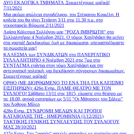
ΔΥΟ ΕΚΛΟΓΙΚΑ ΤΜΗΜΑΤΑ .Συμμετέχουμε μαζικά!
7/11/2021
Μια ακόμα απώλεια συναδέλφου, του Στέφανου Κρικέλη. Η
κηδεία του θα γίνει Τετάρτη 3/11 στις 11.30 π.μ. στο
νεκροταφείο Βύρωνα 2/11/2021
Αφίσα Κάλεσμα Συλλόγου μας "ΡΟΖΑ ΙΜΒΡΙΩΤΗ" στο
Συλλαλητήριο 4 Νοέμβρη 2021. Ο νόμος Χατζηδάκη θα μείνει
στα χαρτιά! Διεκδικούμε ζωή με δικαιώματα, υπερασπιζόμαστε
τα σωματεία μας!
ΚΑΛΕΣΜΑ των ΣΥΝΔΙΚΑΤΩΝ στο ΠΑΝΕΡΓΑΤΙΚΟ
ΣΥΛΛΑΛΗΤΗΡΙΟ 4 Νοέμβρη 2021 στις 7μμ στο
ΣΥΝΤΑΓΜΑ ενάντια στον νόμο Χατζηδάκη και την
αντεργατική πολιτική, για διεκδίκηση σύγχρονων δικαιωμάτων.
Συμμετέχουμε μαζικά!
ΟΡΘΟ (ΜΕ ΔΙΟΡΘΩΜΕΝΟ ΤΟ ΕΝΑ ΤΗΛ ΓΙΑ ΚΛΕΙΣΙΜΟ
ΕΙΣΙΤΗΡΙΩΝ): 426ο Ενημ. ΠΑΜΕ ΘΕΑΤΡΟ ΜΕ ΤΟΝ
ΣΥΛΛΟΓΟ! Σάββατο 13/11 στις 1815, είμαστε στο θέατρο ως
τις 18.00, αγορά εισιτηρίων ως 5/11 "Οι Μάγισσες του Σάλεμ"
του Άρθουρ Μίλερ
428ο Ενημ. ΣΥΝΔΡΟΜΗ ΜΕΛΩΝ ΚΑΙ ΤΡΟΠΟΙ
ΚΑΤΑΒΟΛΗΣ ΤΗΣ - ΗΜΕΡΟΜΗΝΙΑ (1/12/2021)
ΤΑΚΤΙΚΗΣ ΓΕΝΙΚΗΣ ΣΥΝΕΛΕΥΣΗΣ ΤΟΥ ΣΥΛΛΟΓΟΥ
ΜΑΣ 28/10/2021
427ο Ενημ. Στις "φασόν" απειλές απαντάμε με συσπείρωση στα