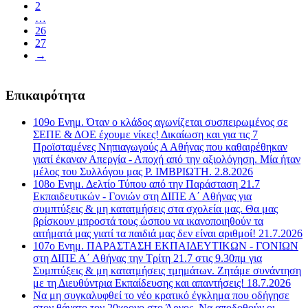
2
…
26
27
→
Επικαιρότητα
109ο Ενημ. Όταν ο κλάδος αγωνίζεται συσπειρωμένος σε
ΣΕΠΕ & ΔΟΕ έχουμε νίκες! Δικαίωση και για τις 7
Προϊσταμένες Νηπιαγωγούς Α Αθήνας που καθαιρέθηκαν
γιατί έκαναν Απεργία - Αποχή από την αξιολόγηση. Μία ήταν
μέλος του Συλλόγου μας Ρ. ΙΜΒΡΙΩΤΗ. 2.8.2026
108ο Ενημ. Δελτίο Τύπου από την Παράσταση 21.7
Εκπαιδευτικών - Γονιών στη ΔΙΠΕ Α΄ Αθήνας για
συμπτύξεις & μη κατατμήσεις στα σχολεία μας. Θα μας
βρίσκουν μπροστά τους ώσπου να ικανοποιηθούν τα
αιτήματά μας γιατί τα παιδιά μας δεν είναι αριθμοί! 21.7.2026
107o Ενημ. ΠΑΡΑΣΤΑΣΗ ΕΚΠΑΙΔΕΥΤΙΚΩΝ - ΓΟΝΙΩΝ
στη ΔΙΠΕ Α΄ Αθήνας την Τρίτη 21.7 στις 9.30πμ για
Συμπτύξεις & μη κατατμήσεις τμημάτων. Ζητάμε συνάντηση
με τη Διευθύντρια Εκπαίδευσης και απαντήσεις! 18.7.2026
Να μη συγκαλυφθεί το νέο κρατικό έγκλημα που οδήγησε
στον θάνατο τον 20χρονο στο Άργος. Να αποδοθούν οι