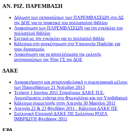
ΑΝ. ΡΙΖ. ΠΑΡΕΜΒΑΣΗ
Δήλωση των εκπροσώπων των ΠΑΡΕΜΒΑΣΕΩΝ στο ΔΣ
της ΔΟΕ για το πρακτικό του πολλαπολού βιβλίου
Ανακοίνωση των ΠΑΡΕΜΒΑΣΕΩΝ για την εγκύκλιο του
πολλαπλού βιβλίου
Σχετικά με την εγκύκλιο για το πολλαπλό βιβλίο
Κάλεσμα στη συγκέντρωση στο Υπουργείο Παιδείας για
τους διορισμούς
Ανακοίνωση για τα αποτελέσματα της εκλογής
αντιπροσώπων της 95ης ΓΣ της ΔΟΕ
ΔΑΚΕ
Αχαρακτήριστη και αντισυναδελφική η συμπεριφορά μέλους
των Παρεμβάσεων 21 Νοέμβρη 2013
Τετάρτη 1 Ιουνίου 2011 Στηρίζουμε ΔΑΚΕ Π.Ε.
Αγωνιζόμαστε ενάντια στο Φτωχολόγιο και τον Υποβιβασμό
Κάλεσμα συμμετοχής στην Απεργία 30 Μαρτίου 2011
Απεργία 22 & 23 Φλεβάρη 2011 - Κάλεσμα ΔΑΚΕ ΠΕ
Συλλογική Επιτροπή ΔΑΚΕ ΠΕ Συλλόγου ΡΟΖΑ
ΙΜΒΡΙΩΤΗ Φλεβάρης 2011
ΕΡΑ