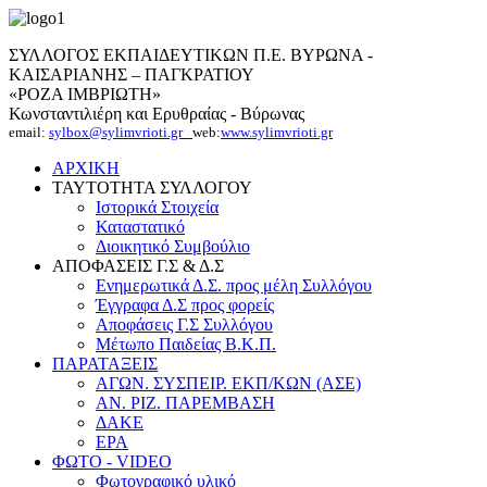
ΣΥΛΛΟΓΟΣ ΕΚΠΑΙΔΕΥΤΙΚΩΝ Π.Ε. ΒΥΡΩΝΑ -
ΚΑΙΣΑΡΙΑΝΗΣ – ΠΑΓΚΡΑΤΙΟΥ
«ΡΟΖΑ ΙΜΒΡΙΩΤΗ»
Κωνσταντιλιέρη και Ερυθραίας - Βύρωνας
email:
sylbox@sylimvrioti.gr
web:
www.sylimvrioti.gr
ΑΡΧΙΚΗ
ΤΑΥΤΟΤΗΤΑ ΣΥΛΛΟΓΟΥ
Ιστορικά Στοιχεία
Καταστατικό
Διοικητικό Συμβούλιο
ΑΠΟΦΑΣΕΙΣ Γ.Σ & Δ.Σ
Ενημερωτικά Δ.Σ. προς μέλη Συλλόγου
Έγγραφα Δ.Σ προς φορείς
Αποφάσεις Γ.Σ Συλλόγου
Μέτωπο Παιδείας Β.Κ.Π.
ΠΑΡΑΤΑΞΕΙΣ
ΑΓΩΝ. ΣΥΣΠΕΙΡ. ΕΚΠ/ΚΩΝ (ΑΣΕ)
ΑΝ. ΡΙΖ. ΠΑΡΕΜΒΑΣΗ
ΔΑΚΕ
ΕΡΑ
ΦΩΤΟ - VIDEO
Φωτογραφικό υλικό