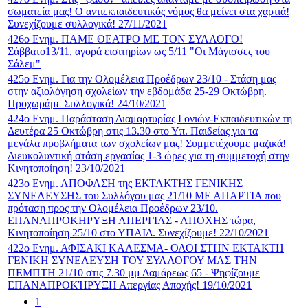
σωματεία μας! Ο αντιεκπαιδευτικός νόμος θα μείνει στα χαρτιά!
Συνεχίζουμε συλλογικά! 27/11/2021
426ο Ενημ. ΠΑΜΕ ΘΕΑΤΡΟ ΜΕ ΤΟΝ ΣΥΛΛΟΓΟ!
Σάββατο13/11, αγορά εισιτηρίων ως 5/11 "Οι Μάγισσες του
Σάλεμ"
425ο Ενημ. Για την Ολομέλεια Προέδρων 23/10 - Στάση μας
στην αξιολόγηση σχολείων την εβδομάδα 25-29 Οκτώβρη.
Προχωράμε Συλλογικά! 24/10/2021
424ο Ενημ. Παράσταση Διαμαρτυρίας Γονιών-Εκπαιδευτικών τη
Δευτέρα 25 Οκτώβρη στις 13.30 στο Υπ. Παιδείας για τα
μεγάλα προβλήματα των σχολείων μας! Συμμετέχουμε μαζικά!
Διευκολυντική στάση εργασίας 1-3 ώρες για τη συμμετοχή στην
Κινητοποίηση! 23/10/2021
423ο Ενημ. ΑΠΟΦΑΣΗ της ΕΚΤΑΚΤΗΣ ΓΕΝΙΚΗΣ
ΣΥΝΕΛΕΥΣΗΣ του Συλλόγου μας 21/10 ΜΕ ΑΠΑΡΤΙΑ που
πρόταση προς την Ολομέλεια Προέδρων 23/10.
ΕΠΑΝΑΠΡΟΚΗΡΥΞΗ ΑΠΕΡΓΙΑΣ - ΑΠΟΧΗΣ τώρα,
Κινητοποίηση 25/10 στο ΥΠΑΙΔ. Συνεχίζουμε! 22/10/2021
422ο Ενημ. ΑΦΙΣΑΚΙ ΚΑΛΕΣΜΑ- ΟΛΟΙ ΣΤΗΝ ΕΚΤΑΚΤΗ
ΓΕΝΙΚΗ ΣΥΝΕΛΕΥΣΗ ΤΟΥ ΣΥΛΛΟΓΟΥ ΜΑΣ ΤΗΝ
ΠΕΜΠΤΗ 21/10 στις 7.30 μμ Δαμάρεως 65 - Ψηφίζουμε
ΕΠΑΝΑΠΡΟΚΉΡΥΞΗ Απεργίας Αποχής! 19/10/2021
1