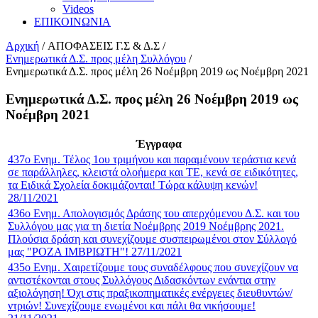
Videos
ΕΠΙΚΟΙΝΩΝΙΑ
Αρχική
/
ΑΠΟΦΑΣΕΙΣ Γ.Σ & Δ.Σ
/
Ενημερωτικά Δ.Σ. προς μέλη Συλλόγου
/
Ενημερωτικά Δ.Σ. προς μέλη 26 Νοέμβρη 2019 ως Νοέμβρη 2021
Ενημερωτικά Δ.Σ. προς μέλη 26 Νοέμβρη 2019 ως
Νοέμβρη 2021
Έγγραφα
437ο Ενημ. Τέλος 1ου τριμήνου και παραμένουν τεράστια κενά
σε παράλληλες, κλειστά ολοήμερα και ΤΕ, κενά σε ειδικότητες,
τα Ειδικά Σχολεία δοκιμάζονται! Τώρα κάλυψη κενών!
28/11/2021
436ο Ενημ. Απολογισμός Δράσης του απερχόμενου Δ.Σ. και του
Συλλόγου μας για τη διετία Νοέμβρης 2019 Νοέμβρης 2021.
Πλούσια δράση και συνεχίζουμε συσπειρωμένοι στον Σύλλογό
μας "ΡΟΖΑ ΙΜΒΡΙΩΤΗ"! 27/11/2021
435ο Ενημ. Χαιρετίζουμε τους συναδέλφους που συνεχίζουν να
αντιστέκονται στους Συλλόγους Διδασκόντων ενάντια στην
αξιολόγηση! Όχι στις πραξικοπηματικές ενέργειες διευθυντών/
ντριών! Συνεχίζουμε ενωμένοι και πάλι θα νικήσουμε!