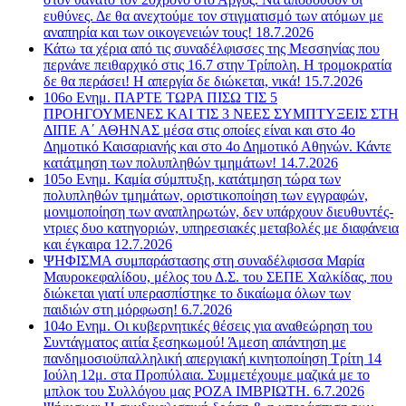
ευθύνες. Δε θα ανεχτούμε τον στιγματισμό των ατόμων με
αναπηρία και των οικογενειών τους! 18.7.2026
Κάτω τα χέρια από τις συναδέλφισσες της Μεσσηνίας που
περνάνε πειθαρχικό στις 16.7 στην Τρίπολη. Η τρομοκρατία
δε θα περάσει! Η απεργία δε διώκεται, νικά! 15.7.2026
106ο Ενημ. ΠΑΡΤΕ ΤΩΡΑ ΠΙΣΩ ΤΙΣ 5
ΠΡΟΗΓΟΥΜΕΝΕΣ ΚΑΙ ΤΙΣ 3 ΝΕΕΣ ΣΥΜΠΤΥΞΕΙΣ ΣΤΗ
ΔΙΠΕ Α΄ ΑΘΗΝΑΣ μέσα στις οποίες είναι και στο 4ο
Δημοτικό Καισαριανής και στο 4ο Δημοτικό Αθηνών. Κάντε
κατάτμηση των πολυπληθών τμημάτων! 14.7.2026
105ο Ενημ. Καμία σύμπτυξη, κατάτμηση τώρα των
πολυπληθών τμημάτων, οριστικοποίηση των εγγραφών,
μονιμοποίηση των αναπληρωτών, δεν υπάρχουν διευθυντές-
ντριες δυο κατηγοριών, υπηρεσιακές μεταβολές με διαφάνεια
και έγκαιρα 12.7.2026
ΨΗΦΙΣΜΑ συμπαράστασης στη συναδέλφισσα Μαρία
Μαυροκεφαλίδου, μέλος του Δ.Σ. του ΣΕΠΕ Χαλκίδας, που
διώκεται γιατί υπερασπίστηκε το δικαίωμα όλων των
παιδιών στη μόρφωση! 6.7.2026
104ο Ενημ. Οι κυβερνητικές θέσεις για αναθεώρηση του
Συντάγματος αιτία ξεσηκωμού! Άμεση απάντηση με
πανδημοσιοϋπαλληλική απεργιακή κινητοποίηση Τρίτη 14
Ιούλη 12μ. στα Προπύλαια. Συμμετέχουμε μαζικά με το
μπλοκ του Συλλόγου μας ΡΟΖΑ ΙΜΒΡΙΩΤΗ. 6.7.2026