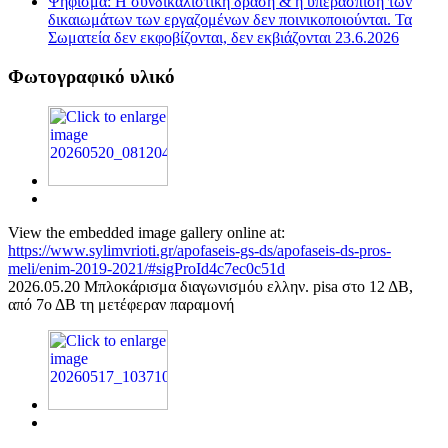
Ψήφισμα: Η συνδικαλιστική δράση & η υπεράσπιση των
δικαιωμάτων των εργαζομένων δεν ποινικοποιούνται. Τα
Σωματεία δεν εκφοβίζονται, δεν εκβιάζονται 23.6.2026
Φωτογραφικό υλικό
View the embedded image gallery online at:
https://www.sylimvrioti.gr/apofaseis-gs-ds/apofaseis-ds-pros-
meli/enim-2019-2021/#sigProId4c7ec0c51d
2026.05.20 Μπλοκάρισμα διαγωνισμόυ ελλην. pisa στο 12 ΔΒ,
από 7ο ΔΒ τη μετέφεραν παραμονή