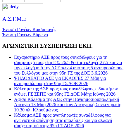
Α.Σ.Γ.Μ.Ε
Ένωση Γονέων Καισαριανής
Ένωση Γονέων Βύρωνα
ΑΓΩΝΙΣΤΙΚΗ ΣΥΣΠΕΙΡΩΣΗ ΕΚΠ.
Ευχαριστήριο ΑΣΕ προς τους συναδέλφους για τη
συμμετοχή τους στη Γ.Σ. 26.5 & στις εκλογές 27.5 και για
την εκλογή από την ΑΣΕ των 4 από τους 5 αντιπροσώπους
του Συλλόγου μας στην 95η ΓΣ της ΔΟΕ 3.6.2026
ΨΗΔΟΔΕΛΤΙΟ ΑΣΕ για ΕΚΛΟΓΕΣ 27 Μάη για
αντιπροσώπους στην 95η ΓΣ ΔΟΕ 2026
Κάλεσμα της ΑΣΕ προς τους συναδέλφους ειδικοτήτων
ενόψει ΓΣ ΣΕΠΕ και 95ης ΓΣ ΔΟΕ Μάης Ιούνης 2026
Αφίσα Κάλεσμα της ΑΣΕ στην Πανδημοσιοϋπαλληλική
Απεργία 13 Μάη 2026 και στην Απεργιακή Συγκέντρωση
10.30 πλ. Κλαυθμώνος.
Κάλεσμα ΑΣΕ προς αναπληρωτές συναδέλφους για
αγωνιστική απάντηση στις απολύσεις και για αλλαγή
συσχετισμού στην 95η ΓΣ ΔΟΕ 2026