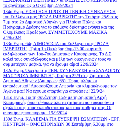
ΕΞΑΣΦΑΛΙΣΗ ΕΙΣΙΤΗΡΙΩΝ & ΘΈΣΗΣ ΣΤΟ ΛΕΩΦΟΡΕΙΟ
το αργότερο ως 6 Οκτώβρη 27/9/2024
134ο Ενημ. ΕΙΣΗΓΗΣΗ ΠΡΟΣ ΤΗ ΓΕΝΙΚΗ ΣΥΝΕΛΕΥΣΗ
του Συλλόγου μας "ΡΟΖΑ ΙΜΒΡΙΩΤΗ" την Τετάρτη 25/9 στις
7μμ στο 2ο Δημοτικό Αθηνών για Πλαίσιο Πάλης και
Πρόγραμμα Δράσης για το επόμενο διάστημα ενόψει και της
Ολομέλειας Προέδρων. ΣΥΜΜΕΤΕΧΟΥΜΕ ΜΑΖΙΚΑ
24/9/2024
133ο Ενημ. 64η ΑΙΜΟΔΟΣΙΑ του Συλλόγου μας "ΡΟΖΑ
ΙΜΒΡΙΩΤΗ", Τρίτη 1η Οκτώβρη 9πμ-13.00 στην αίθ.
εκδηλώσεων των 1ου-7ου Δημοτικών Καισαριανής. Το Δ.Σ.
καλεί τους συναδέλφους και μέλη των οικογενειών τους να
συμμετέχουν μαζικά, για να έχουμε αίμα! 22/9/2024
132ο Ενημ. Όλες/οι στη ΓΕΝ. ΣΥΝΕΛΕΥΣΗ του ΣΥΛΛΟΓΟΥ
ΜΑΣ "ΡΟΖΑ ΙΜΒΡΙΩΤΗ", Τετάρτη 25/9 στις 7μμ στο 2ο
Δημοτικό Αθηνών (Δαμάρεως 65). Τώρα μιλάμε οι
εκπαιδευτικοί! Αποφασίζουμε Απεργία και κλιμακώνουμε τον
Αγώνα μας! Να έχουμε απαρτία για αποφάσεις! 22/9/24
131ο Ενημ. Για τη συνάντηση 15/9 με τη Δημοτική Αρχή
Καισαριανής όπου τέθηκαν όλα τα ζητήματα που αφορούν τα
σχολεία μας, τους εκπαιδευτικούς και τους μαθητές μας. Οι
απαντήσεις που πήραμε. 19/9/2024
130ό Ενημ. ΚΑΛΕΣΜΑ ΓΙΑ ΣΥΣΚΕΨΗ ΣΩΜΑΤΕΙΩΝ - ΕΡΓ.
ΚΕΝΤΡΩΝ – ΟΜΟΣΠΟΝΔΙΩΝ 30 Σεπτέμβρη 6.30μμ στο