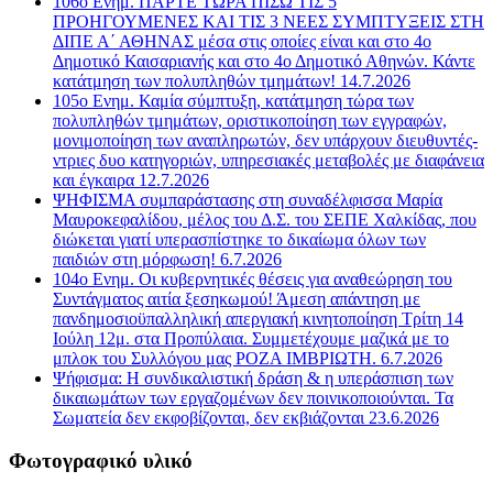
106ο Ενημ. ΠΑΡΤΕ ΤΩΡΑ ΠΙΣΩ ΤΙΣ 5
ΠΡΟΗΓΟΥΜΕΝΕΣ ΚΑΙ ΤΙΣ 3 ΝΕΕΣ ΣΥΜΠΤΥΞΕΙΣ ΣΤΗ
ΔΙΠΕ Α΄ ΑΘΗΝΑΣ μέσα στις οποίες είναι και στο 4ο
Δημοτικό Καισαριανής και στο 4ο Δημοτικό Αθηνών. Κάντε
κατάτμηση των πολυπληθών τμημάτων! 14.7.2026
105ο Ενημ. Καμία σύμπτυξη, κατάτμηση τώρα των
πολυπληθών τμημάτων, οριστικοποίηση των εγγραφών,
μονιμοποίηση των αναπληρωτών, δεν υπάρχουν διευθυντές-
ντριες δυο κατηγοριών, υπηρεσιακές μεταβολές με διαφάνεια
και έγκαιρα 12.7.2026
ΨΗΦΙΣΜΑ συμπαράστασης στη συναδέλφισσα Μαρία
Μαυροκεφαλίδου, μέλος του Δ.Σ. του ΣΕΠΕ Χαλκίδας, που
διώκεται γιατί υπερασπίστηκε το δικαίωμα όλων των
παιδιών στη μόρφωση! 6.7.2026
104ο Ενημ. Οι κυβερνητικές θέσεις για αναθεώρηση του
Συντάγματος αιτία ξεσηκωμού! Άμεση απάντηση με
πανδημοσιοϋπαλληλική απεργιακή κινητοποίηση Τρίτη 14
Ιούλη 12μ. στα Προπύλαια. Συμμετέχουμε μαζικά με το
μπλοκ του Συλλόγου μας ΡΟΖΑ ΙΜΒΡΙΩΤΗ. 6.7.2026
Ψήφισμα: Η συνδικαλιστική δράση & η υπεράσπιση των
δικαιωμάτων των εργαζομένων δεν ποινικοποιούνται. Τα
Σωματεία δεν εκφοβίζονται, δεν εκβιάζονται 23.6.2026
Φωτογραφικό υλικό