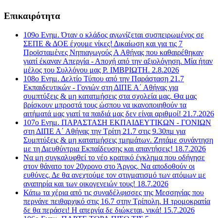
Επικαιρότητα
109ο Ενημ. Όταν ο κλάδος αγωνίζεται συσπειρωμένος σε
ΣΕΠΕ & ΔΟΕ έχουμε νίκες! Δικαίωση και για τις 7
Προϊσταμένες Νηπιαγωγούς Α Αθήνας που καθαιρέθηκαν
γιατί έκαναν Απεργία - Αποχή από την αξιολόγηση. Μία ήταν
μέλος του Συλλόγου μας Ρ. ΙΜΒΡΙΩΤΗ. 2.8.2026
108ο Ενημ. Δελτίο Τύπου από την Παράσταση 21.7
Εκπαιδευτικών - Γονιών στη ΔΙΠΕ Α΄ Αθήνας για
συμπτύξεις & μη κατατμήσεις στα σχολεία μας. Θα μας
βρίσκουν μπροστά τους ώσπου να ικανοποιηθούν τα
αιτήματά μας γιατί τα παιδιά μας δεν είναι αριθμοί! 21.7.2026
107o Ενημ. ΠΑΡΑΣΤΑΣΗ ΕΚΠΑΙΔΕΥΤΙΚΩΝ - ΓΟΝΙΩΝ
στη ΔΙΠΕ Α΄ Αθήνας την Τρίτη 21.7 στις 9.30πμ για
Συμπτύξεις & μη κατατμήσεις τμημάτων. Ζητάμε συνάντηση
με τη Διευθύντρια Εκπαίδευσης και απαντήσεις! 18.7.2026
Να μη συγκαλυφθεί το νέο κρατικό έγκλημα που οδήγησε
στον θάνατο τον 20χρονο στο Άργος. Να αποδοθούν οι
ευθύνες. Δε θα ανεχτούμε τον στιγματισμό των ατόμων με
αναπηρία και των οικογενειών τους! 18.7.2026
Κάτω τα χέρια από τις συναδέλφισσες της Μεσσηνίας που
περνάνε πειθαρχικό στις 16.7 στην Τρίπολη. Η τρομοκρατία
δε θα περάσει! Η απεργία δε διώκεται, νικά! 15.7.2026