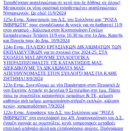
Τοποθέτησαν αναπληρώτρια σε κενό που δε δόθηκε σε όλους!
Μετακινούν εκ νέου οριστικά τοποθετημένες αναπληρώτριες
Νηπιαγωγούς. Ως εδώ! 11/9/2024
125ο Ενημ. Χαιρετισμός του Δ.Σ. του Συλλόγου μας "ΡΟΖΑ
ΙΜΒΡΙΩΤΗ" προς συναδέλφους & γονείς για να διαβαστεί 11/9
στον αγιασμό - Κάλεσμα στην Κινητοποίηση Γονέων
Εκπαιδευτικών Τετάρτη 11/9 στις 10.30 πμ στο 1ο Δημ. Καισ/ής
και Πορεία προς 4ο Δημ. 10/9/2024
124ο Ενημ. ΠΛΑΙΣΙΟ ΕΡΓΑΣΙΑΚΩΝ ΔΙΚΑΙΩΜΑΤΩΝ ΤΩΝ
ΕΚΠΑΙΔΕΥΤΙΚΩΝ για το σχολικό έτος 2024-25. ΣΤΑ
ΣΧΟΛΕΙΑ ΜΑΣ ΔΡΟΥΜΕ ΣΥΛΛΟΓΟΓΙΚΑ,
ΥΠΕΡΑΣΠΙΖΟΜΑΣΤΕ ΤΙΣ ΚΑΤΑΚΤΗΣΕΙΣ ΜΑΣ,
ΔΙΕΚΔΙΚΟΥΜΕ ΤΑ ΔΙΚΑΙΩΜΑΤΑ ΜΑΣ,
ΑΠΕΥΘΥΝΟΜΑΣΤΕ ΣΤΟΝ ΣΥΛΛΟΓΌ ΜΑΣ ΓΙΑ ΚΑΘΕ
ΖΗΤΗΜΑ! 8/9/2024
123ο Ενημ. Συνεχίζουμε με νέα Παράσταση στην Περιφ/κή Δ/
νση Εκπ/σης Αττικής τη Δευτέρα 9 Σεπτέμβρη στη 1μμ. Πάρτε
πίσω τις συμπτύξεις καταργήσεις τμημάτων & ΤΕ, μείωση
μαθητών ανά τμήμα, μονιμοποίηση-στήριξη εκπ/κών, κάλυψη
κενών, χρηματοδότηση 7/9/2024
122ο Ενημ. Αποφάσεις του Δ.Σ. του Συλλόγου μας "ΡΟΖΑ
ΙΜΒΡΙΩΤΗ" στη συνεδρίασή του 4/9. Ανασυγκρότηση του Δ.Σ.,
έναρξη χρονιάς με συμπτύξεις, κενά, υπηρεσιακές μεταβοές
επιτελικό μπάχαλο αλλά και ελπιδοφόρους αγώνες, Πρόγραμμα