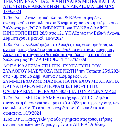
ΤΡΙΑΝΟΝ ΕΝΑΝΤΙΑ ΣΤΑ ΑΝΤΙΛΑΪΚΆ ΜΕΤΡΑ ΚΑΙ ΓΙΑ
ΑΓΩΝΙΣΤΙΚΗ ΔΙΕΚΔΙΚΗΣΗ ΤΩΝ ΔΙΚΑΙΩΜΑΤΩΝ ΜΑΣ
18/9/2024
129o Ενημ. Διεκδικητικό πλαίσιο & Κάλεσμα φορέων
αναπηρικού κι εκπαιδευτικού Κινήματος, που συμμετέχει και ο
Σύλλογός μας ΡΟΖΑ ΙΜΒΡΙΩΤΗ, για ΠΑΝΕΛΛΑΔΙΚΗ
ΚΙΝΗΤΟΠΟΙΗΣΗ 28/9 στις 12μ ΥΠΑΙΔ για την Ειδική Αγωγή.
Συμμετέχουμε μαζικά! 18/9/2024
128o Ενημ. Καλωσορίζουμε όλους/ες τους νεοδιόριστους και
αναπληρωτές συναδέλφους στα σχολεία και την περιοχή μας.
Διεκδικούμε σύγχρονα δικαιώματα για όλους μέσα από τον
Σύλλογό μας "ΡΟΖΑ ΙΜΒΡΙΩΤΗ" 18/9/2024
ΑΦΙΣΑ ΚΑΛΕΣΜΑ ΣΤΗ ΓΕΝ. ΣΥΝΕΛΕΥΣΗ ΤΟΥ
ΣΥΛΛΟΓΟΥ ΜΑΣ "ΡΟΖΑ ΙΜΒΡΙΩΤΗ" την Τετάρτη 25/9/2024
στις 7μμ στο 2ο Δημ. Αθηνών (Δαμάρεως 65).
ΣΥΜΜΕΤΕΧΟΥΜΕ ΜΑΖΙΚΑ ΓΙΑ ΝΑ ΕΧΟΥΜΕ ΑΠΑΡΤΙΑ
ΚΑΙ ΝΑ ΠΑΡΟΥΜΕ ΑΠΟΦΑΣΕΙΣ ΕΝΟΨΕΙ ΤΗΣ
ΟΛΟΜΕΛΕΙΑΣ ΠΡΟΕΔΡΩΝ 30/9 ΓΙΑ ΤΟΝ ΑΓΩΝΑ ΜΑΣ!
127ο Ενημ. ΣΕΠΕ κι ΕΛΜΕ Αττικής προς ΥΠΕΣ: Ζητάμε
συνάντηση άμεσα για το εκρηκτικό πρόβλημα της στέγασης των
εκπαιδευτικών. Το αίτημα υπογράφουν 10 εκπαιδευτικά
σωματεία. 16/9/2024
126ο Ενημ. Καταγγελία για δύο ζητήματα στις τοποθετήσεις
αναπληρωτριών/τών Νηπιαγωγών στη ΔΙΠΕ Α΄ Αθήνας.