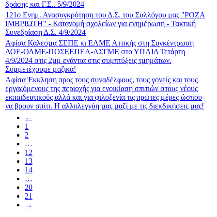
δράσης και Γ.Σ.. 5/9/2024
121ο Ενημ. Ανασυγκρότηση του Δ.Σ. του Συλλόγου μας "ΡΟΖΑ
ΙΜΒΡΙΩΤΗ" - Κατανομή σχολείων για ενημέρωση - Τακτική
Συνεδρίαση Δ.Σ. 4/9/2024
Αφίσα Κάλεσμα ΣΕΠΕ κι ΕΛΜΕ Αττικής στη Συγκέντρωση
ΔΟΕ-ΟΛΜΕ-ΠΟΣΕΕΠΕΑ-ΑΣΓΜΕ στο ΥΠΑΙΔ Τετάρτη
4/9/2024 στις 2μμ ενάντια στις συμπτύξεις τμημάτων.
Συμμετέχουμε μαζικά!
Αφίσα Έκκληση προς τους συναδέλφους, τους γονείς και τους
εργαζόμενους της περιοχής για ενοικίαση σπιτιών στους νέους
εκπαιδευτικούς αλλά και για φιλοξενία τις πρώτες μέρες ώσπου
να βρουν σπίτι. Η αλληλεγγύη μας μαζί με τις διεκδικήσεις μας!
←
1
2
…
12
13
14
…
20
21
→