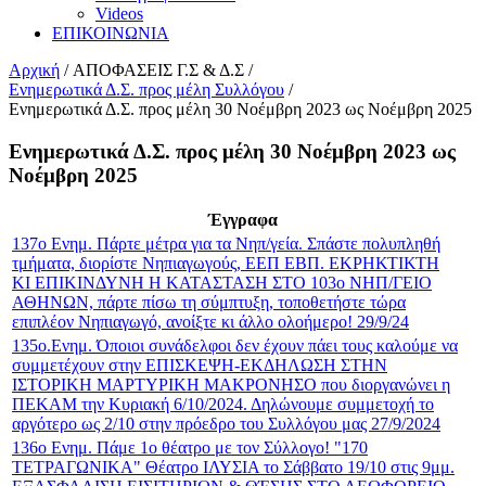
Videos
ΕΠΙΚΟΙΝΩΝΙΑ
Αρχική
/
ΑΠΟΦΑΣΕΙΣ Γ.Σ & Δ.Σ
/
Ενημερωτικά Δ.Σ. προς μέλη Συλλόγου
/
Ενημερωτικά Δ.Σ. προς μέλη 30 Νοέμβρη 2023 ως Νοέμβρη 2025
Ενημερωτικά Δ.Σ. προς μέλη 30 Νοέμβρη 2023 ως
Νοέμβρη 2025
Έγγραφα
137ο Ενημ. Πάρτε μέτρα για τα Νηπ/γεία. Σπάστε πολυπληθή
τμήματα, διορίστε Νηπιαγωγούς, ΕΕΠ ΕΒΠ. ΕΚΡΗΚΤΙΚΤΗ
ΚΙ ΕΠΙΚΙΝΔΥΝΗ Η ΚΑΤΑΣΤΑΣΗ ΣΤΟ 103ο ΝΗΠ/ΓΕΙΟ
ΑΘΗΝΩΝ, πάρτε πίσω τη σύμπτυξη, τοποθετήστε τώρα
επιπλέον Νηπιαγωγό, ανοίξτε κι άλλο ολοήμερο! 29/9/24
135ο.Ενημ. Όποιοι συνάδελφοι δεν έχουν πάει τους καλούμε να
συμμετέχουν στην ΕΠΙΣΚΕΨΗ-ΕΚΔΗΛΩΣΗ ΣΤΗΝ
ΙΣΤΟΡΙΚΗ ΜΑΡΤΥΡΙΚΗ ΜΑΚΡΟΝΗΣΟ που διοργανώνει η
ΠΕΚΑΜ την Κυριακή 6/10/2024. Δηλώνουμε συμμετοχή το
αργότερο ως 2/10 στην πρόεδρο του Συλλόγου μας 27/9/2024
136ο Ενημ. Πάμε 1ο θέατρο με τον Σύλλογο! "170
ΤΕΤΡΑΓΩΝΙΚΑ" Θέατρο ΙΛΥΣΙΑ το Σάββατο 19/10 στις 9μμ.