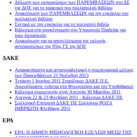
Δήλωση των εκπροσώπων των ΠΑΡΕΜΒΑΣΕΩΝ στο ΔΣ
της ΔΟΕ για το πρακτικό του πολλαπολού βιβλίου
Ανακοίνωση των ΠΑΡΕΜΒΑΣΕΩΝ για την εγκύκλιο του
πολλαπλού βιβλίου
Σχετικά με την εγκύκλιο για το πολλαπλό βιβλίο
Κάλεσμα στη συγκέντρωση στο Υπουργείο Παιδείας για
τους διορισμούς
Ανακοίνωση για τα αποτελέσματα της εκλογής
αντιπροσώπων της 95ης ΓΣ της ΔΟΕ
ΔΑΚΕ
Αχαρακτήριστη και αντισυναδελφική η συμπεριφορά μέλους
των Παρεμβάσεων 21 Νοέμβρη 2013
Τετάρτη 1 Ιουνίου 2011 Στηρίζουμε ΔΑΚΕ Π.Ε.
Αγωνιζόμαστε ενάντια στο Φτωχολόγιο και τον Υποβιβασμό
Κάλεσμα συμμετοχής στην Απεργία 30 Μαρτίου 2011
Απεργία 22 & 23 Φλεβάρη 2011 - Κάλεσμα ΔΑΚΕ ΠΕ
Συλλογική Επιτροπή ΔΑΚΕ ΠΕ Συλλόγου ΡΟΖΑ
ΙΜΒΡΙΩΤΗ Φλεβάρης 2011
ΕΡΑ
ΕΡΑ: Η ΔΗΘΕΝ ΜΙΣΘΟΛΟΓΙΚΗ ΕΞΕΛΙΞΗ ΜΕΣΩ ΤΗΣ