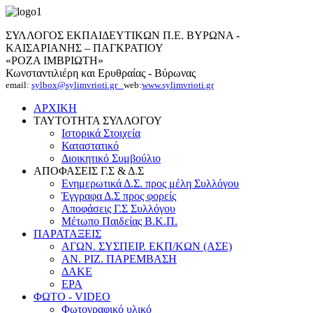
ΣΥΛΛΟΓΟΣ ΕΚΠΑΙΔΕΥΤΙΚΩΝ Π.Ε. ΒΥΡΩΝΑ -
ΚΑΙΣΑΡΙΑΝΗΣ – ΠΑΓΚΡΑΤΙΟΥ
«ΡΟΖΑ ΙΜΒΡΙΩΤΗ»
Κωνσταντιλιέρη και Ερυθραίας - Βύρωνας
email:
sylbox@sylimvrioti.gr
web:
www.sylimvrioti.gr
ΑΡΧΙΚΗ
ΤΑΥΤΟΤΗΤΑ ΣΥΛΛΟΓΟΥ
Ιστορικά Στοιχεία
Καταστατικό
Διοικητικό Συμβούλιο
ΑΠΟΦΑΣΕΙΣ Γ.Σ & Δ.Σ
Ενημερωτικά Δ.Σ. προς μέλη Συλλόγου
Έγγραφα Δ.Σ προς φορείς
Αποφάσεις Γ.Σ Συλλόγου
Μέτωπο Παιδείας Β.Κ.Π.
ΠΑΡΑΤΑΞΕΙΣ
ΑΓΩΝ. ΣΥΣΠΕΙΡ. ΕΚΠ/ΚΩΝ (ΑΣΕ)
ΑΝ. ΡΙΖ. ΠΑΡΕΜΒΑΣΗ
ΔΑΚΕ
ΕΡΑ
ΦΩΤΟ - VIDEO
Φωτογραφικό υλικό