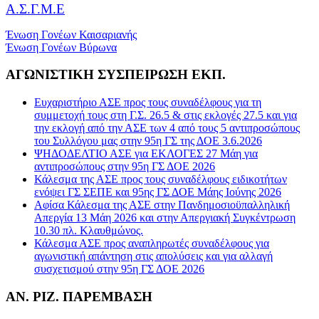
Α.Σ.Γ.Μ.Ε
Ένωση Γονέων Καισαριανής
Ένωση Γονέων Βύρωνα
ΑΓΩΝΙΣΤΙΚΗ ΣΥΣΠΕΙΡΩΣΗ ΕΚΠ.
Ευχαριστήριο ΑΣΕ προς τους συναδέλφους για τη
συμμετοχή τους στη Γ.Σ. 26.5 & στις εκλογές 27.5 και για
την εκλογή από την ΑΣΕ των 4 από τους 5 αντιπροσώπους
του Συλλόγου μας στην 95η ΓΣ της ΔΟΕ 3.6.2026
ΨΗΔΟΔΕΛΤΙΟ ΑΣΕ για ΕΚΛΟΓΕΣ 27 Μάη για
αντιπροσώπους στην 95η ΓΣ ΔΟΕ 2026
Κάλεσμα της ΑΣΕ προς τους συναδέλφους ειδικοτήτων
ενόψει ΓΣ ΣΕΠΕ και 95ης ΓΣ ΔΟΕ Μάης Ιούνης 2026
Αφίσα Κάλεσμα της ΑΣΕ στην Πανδημοσιοϋπαλληλική
Απεργία 13 Μάη 2026 και στην Απεργιακή Συγκέντρωση
10.30 πλ. Κλαυθμώνος.
Κάλεσμα ΑΣΕ προς αναπληρωτές συναδέλφους για
αγωνιστική απάντηση στις απολύσεις και για αλλαγή
συσχετισμού στην 95η ΓΣ ΔΟΕ 2026
ΑΝ. ΡΙΖ. ΠΑΡΕΜΒΑΣΗ