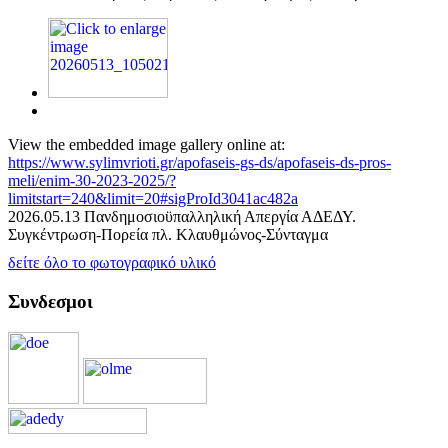
View the embedded image gallery online at:
https://www.sylimvrioti.gr/apofaseis-gs-ds/apofaseis-ds-pros-
meli/enim-30-2023-2025/?
limitstart=240&limit=20#sigProId3041ac482a
2026.05.13 Πανδημοσιοϋπαλληλική Απεργία ΑΔΕΔΥ.
Συγκέντρωση-Πορεία πλ. Κλαυθμώνος-Σύνταγμα
δείτε όλο το φωτογραφικό υλικό
Συνδεσμοι