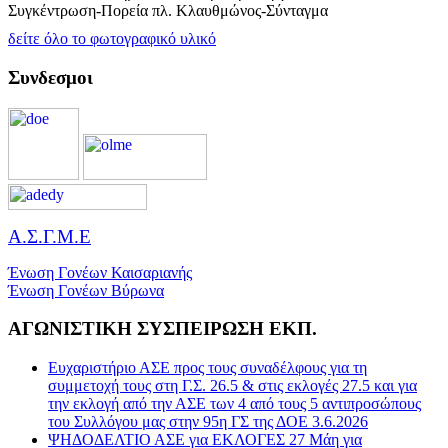
Συγκέντρωση-Πορεία πλ. Κλαυθμώνος-Σύνταγμα
δείτε όλο το φωτογραφικό υλικό
Συνδεσμοι
Α.Σ.Γ.Μ.Ε
Ένωση Γονέων Καισαριανής
Ένωση Γονέων Βύρωνα
ΑΓΩΝΙΣΤΙΚΗ ΣΥΣΠΕΙΡΩΣΗ ΕΚΠ.
Ευχαριστήριο ΑΣΕ προς τους συναδέλφους για τη
συμμετοχή τους στη Γ.Σ. 26.5 & στις εκλογές 27.5 και για
την εκλογή από την ΑΣΕ των 4 από τους 5 αντιπροσώπους
του Συλλόγου μας στην 95η ΓΣ της ΔΟΕ 3.6.2026
ΨΗΔΟΔΕΛΤΙΟ ΑΣΕ για ΕΚΛΟΓΕΣ 27 Μάη για