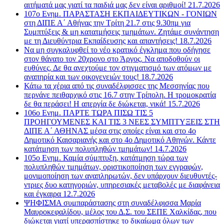
αιτήματά μας γιατί τα παιδιά μας δεν είναι αριθμοί! 21.7.2026
107o Ενημ. ΠΑΡΑΣΤΑΣΗ ΕΚΠΑΙΔΕΥΤΙΚΩΝ - ΓΟΝΙΩΝ
στη ΔΙΠΕ Α΄ Αθήνας την Τρίτη 21.7 στις 9.30πμ για
Συμπτύξεις & μη κατατμήσεις τμημάτων. Ζητάμε συνάντηση
με τη Διευθύντρια Εκπαίδευσης και απαντήσεις! 18.7.2026
Να μη συγκαλυφθεί το νέο κρατικό έγκλημα που οδήγησε
στον θάνατο τον 20χρονο στο Άργος. Να αποδοθούν οι
ευθύνες. Δε θα ανεχτούμε τον στιγματισμό των ατόμων με
αναπηρία και των οικογενειών τους! 18.7.2026
Κάτω τα χέρια από τις συναδέλφισσες της Μεσσηνίας που
περνάνε πειθαρχικό στις 16.7 στην Τρίπολη. Η τρομοκρατία
δε θα περάσει! Η απεργία δε διώκεται, νικά! 15.7.2026
106ο Ενημ. ΠΑΡΤΕ ΤΩΡΑ ΠΙΣΩ ΤΙΣ 5
ΠΡΟΗΓΟΥΜΕΝΕΣ ΚΑΙ ΤΙΣ 3 ΝΕΕΣ ΣΥΜΠΤΥΞΕΙΣ ΣΤΗ
ΔΙΠΕ Α΄ ΑΘΗΝΑΣ μέσα στις οποίες είναι και στο 4ο
Δημοτικό Καισαριανής και στο 4ο Δημοτικό Αθηνών. Κάντε
κατάτμηση των πολυπληθών τμημάτων! 14.7.2026
105ο Ενημ. Καμία σύμπτυξη, κατάτμηση τώρα των
πολυπληθών τμημάτων, οριστικοποίηση των εγγραφών,
μονιμοποίηση των αναπληρωτών, δεν υπάρχουν διευθυντές-
ντριες δυο κατηγοριών, υπηρεσιακές μεταβολές με διαφάνεια
και έγκαιρα 12.7.2026
ΨΗΦΙΣΜΑ συμπαράστασης στη συναδέλφισσα Μαρία
Μαυροκεφαλίδου, μέλος του Δ.Σ. του ΣΕΠΕ Χαλκίδας, που
διώκεται γιατί υπερασπίστηκε το δικαίωμα όλων των