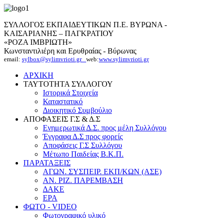
ΣΥΛΛΟΓΟΣ ΕΚΠΑΙΔΕΥΤΙΚΩΝ Π.Ε. ΒΥΡΩΝΑ -
ΚΑΙΣΑΡΙΑΝΗΣ – ΠΑΓΚΡΑΤΙΟΥ
«ΡΟΖΑ ΙΜΒΡΙΩΤΗ»
Κωνσταντιλιέρη και Ερυθραίας - Βύρωνας
email:
sylbox@sylimvrioti.gr
web:
www.sylimvrioti.gr
ΑΡΧΙΚΗ
ΤΑΥΤΟΤΗΤΑ ΣΥΛΛΟΓΟΥ
Ιστορικά Στοιχεία
Καταστατικό
Διοικητικό Συμβούλιο
ΑΠΟΦΑΣΕΙΣ Γ.Σ & Δ.Σ
Ενημερωτικά Δ.Σ. προς μέλη Συλλόγου
Έγγραφα Δ.Σ προς φορείς
Αποφάσεις Γ.Σ Συλλόγου
Μέτωπο Παιδείας Β.Κ.Π.
ΠΑΡΑΤΑΞΕΙΣ
ΑΓΩΝ. ΣΥΣΠΕΙΡ. ΕΚΠ/ΚΩΝ (ΑΣΕ)
ΑΝ. ΡΙΖ. ΠΑΡΕΜΒΑΣΗ
ΔΑΚΕ
ΕΡΑ
ΦΩΤΟ - VIDEO
Φωτογραφικό υλικό