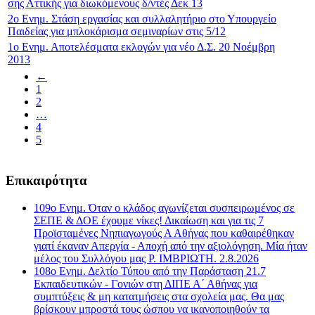
σης Αττικής για διωκόμενους δ/ντές Δεκ 13
2ο Ενημ. Στάση εργασίας και συλλαλητήριο στο Υπουργείο
Παιδείας για μπλοκάρισμα σεμιναρίων στις 5/12
1ο Ενημ. Αποτελέσματα εκλογών για νέο Δ.Σ. 20 Νοέμβρη
2013
←
1
2
…
4
5
Επικαιρότητα
109ο Ενημ. Όταν ο κλάδος αγωνίζεται συσπειρωμένος σε
ΣΕΠΕ & ΔΟΕ έχουμε νίκες! Δικαίωση και για τις 7
Προϊσταμένες Νηπιαγωγούς Α Αθήνας που καθαιρέθηκαν
γιατί έκαναν Απεργία - Αποχή από την αξιολόγηση. Μία ήταν
μέλος του Συλλόγου μας Ρ. ΙΜΒΡΙΩΤΗ. 2.8.2026
108ο Ενημ. Δελτίο Τύπου από την Παράσταση 21.7
Εκπαιδευτικών - Γονιών στη ΔΙΠΕ Α΄ Αθήνας για
συμπτύξεις & μη κατατμήσεις στα σχολεία μας. Θα μας
βρίσκουν μπροστά τους ώσπου να ικανοποιηθούν τα