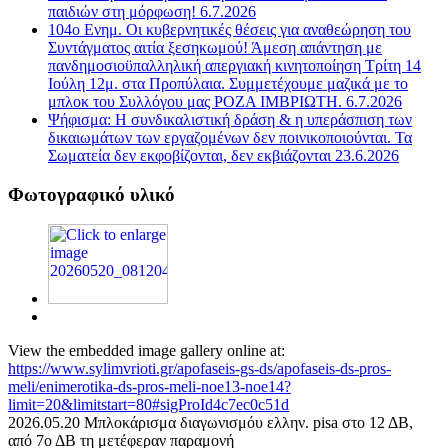
παιδιών στη μόρφωση! 6.7.2026
104ο Ενημ. Οι κυβερνητικές θέσεις για αναθεώρηση του
Συντάγματος αιτία ξεσηκωμού! Άμεση απάντηση με
πανδημοσιοϋπαλληλική απεργιακή κινητοποίηση Τρίτη 14
Ιούλη 12μ. στα Προπύλαια. Συμμετέχουμε μαζικά με το
μπλοκ του Συλλόγου μας ΡΟΖΑ ΙΜΒΡΙΩΤΗ. 6.7.2026
Ψήφισμα: Η συνδικαλιστική δράση & η υπεράσπιση των
δικαιωμάτων των εργαζομένων δεν ποινικοποιούνται. Τα
Σωματεία δεν εκφοβίζονται, δεν εκβιάζονται 23.6.2026
Φωτογραφικό υλικό
View the embedded image gallery online at:
https://www.sylimvrioti.gr/apofaseis-gs-ds/apofaseis-ds-pros-
meli/enimerotika-ds-pros-meli-noe13-noe14?
limit=20&limitstart=80#sigProId4c7ec0c51d
2026.05.20 Μπλοκάρισμα διαγωνισμόυ ελλην. pisa στο 12 ΔΒ,
από 7ο ΔΒ τη μετέφεραν παραμονή