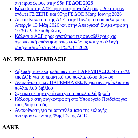
αντιπροσώπους στην 95η ΓΣ ΔΟΕ 2026
Κάλεσμα της ΑΣΕ προς τους συναδέλφους ειδικοτήτων
ενόψει ΓΣ ΣΕΠΕ και 95ης ΓΣ ΔΟΕ Μάης Ιούνης 2026
Αφίσα Κάλεσμα της ΑΣΕ στην Πανδημοσιοϋπαλληλική
Απεργία 13 Μάη 2026 και στην Απεργιακή Συγκέντρωση
10.30 πλ. Κλαυθμώνος.
Κάλεσμα ΑΣΕ προς αναπληρωτές συναδέλφους για
αγωνιστική απάντηση στις απολύσεις και για αλλαγή
συσχετισμού στην 95η ΓΣ ΔΟΕ 2026
ΑΝ. ΡΙΖ. ΠΑΡΕΜΒΑΣΗ
Δήλωση των εκπροσώπων των ΠΑΡΕΜΒΑΣΕΩΝ στο ΔΣ
της ΔΟΕ για το πρακτικό του πολλαπολού βιβλίου
Ανακοίνωση των ΠΑΡΕΜΒΑΣΕΩΝ για την εγκύκλιο του
πολλαπλού βιβλίου
Σχετικά με την εγκύκλιο για το πολλαπλό βιβλίο
Κάλεσμα στη συγκέντρωση στο Υπουργείο Παιδείας για
τους διορισμούς
Ανακοίνωση για τα αποτελέσματα της εκλογής
αντιπροσώπων της 95ης ΓΣ της ΔΟΕ
ΔΑΚΕ