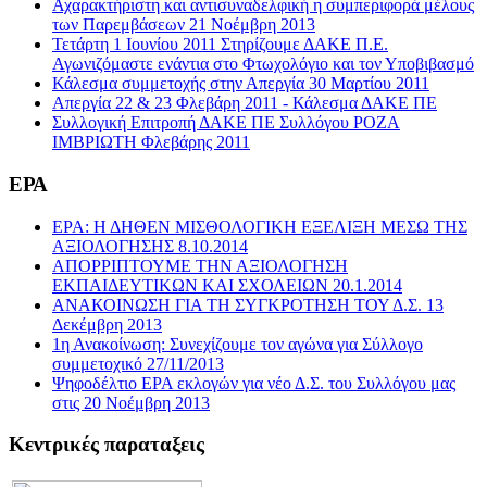
Αχαρακτήριστη και αντισυναδελφική η συμπεριφορά μέλους
των Παρεμβάσεων 21 Νοέμβρη 2013
Τετάρτη 1 Ιουνίου 2011 Στηρίζουμε ΔΑΚΕ Π.Ε.
Αγωνιζόμαστε ενάντια στο Φτωχολόγιο και τον Υποβιβασμό
Κάλεσμα συμμετοχής στην Απεργία 30 Μαρτίου 2011
Απεργία 22 & 23 Φλεβάρη 2011 - Κάλεσμα ΔΑΚΕ ΠΕ
Συλλογική Επιτροπή ΔΑΚΕ ΠΕ Συλλόγου ΡΟΖΑ
ΙΜΒΡΙΩΤΗ Φλεβάρης 2011
ΕΡΑ
ΕΡΑ: Η ΔΗΘΕΝ ΜΙΣΘΟΛΟΓΙΚΗ ΕΞΕΛΙΞΗ ΜΕΣΩ ΤΗΣ
ΑΞΙΟΛΟΓΗΣΗΣ 8.10.2014
ΑΠΟΡΡΙΠΤΟΥΜΕ ΤΗΝ ΑΞΙΟΛΟΓΗΣΗ
ΕΚΠΑΙΔΕΥΤΙΚΩΝ ΚΑΙ ΣΧΟΛΕΙΩΝ 20.1.2014
ΑΝΑΚΟΙΝΩΣΗ ΓΙΑ ΤΗ ΣΥΓΚΡΟΤΗΣΗ ΤΟΥ Δ.Σ. 13
Δεκέμβρη 2013
1η Ανακοίνωση: Συνεχίζουμε τον αγώνα για Σύλλογο
συμμετοχικό 27/11/2013
Ψηφοδέλτιο ΕΡΑ εκλογών για νέο Δ.Σ. του Συλλόγου μας
στις 20 Νοέμβρη 2013
Κεντρικές παραταξεις