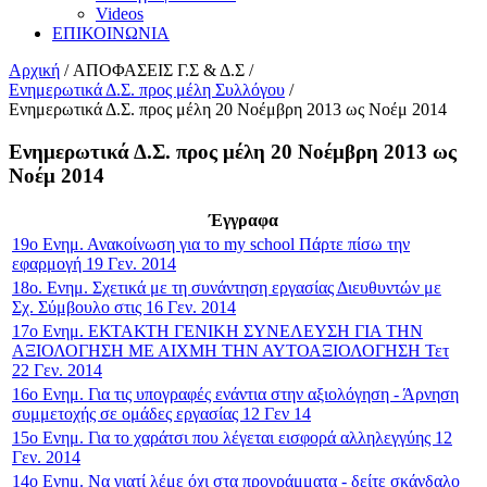
Videos
ΕΠΙΚΟΙΝΩΝΙΑ
Αρχική
/
ΑΠΟΦΑΣΕΙΣ Γ.Σ & Δ.Σ
/
Ενημερωτικά Δ.Σ. προς μέλη Συλλόγου
/
Ενημερωτικά Δ.Σ. προς μέλη 20 Νοέμβρη 2013 ως Νοέμ 2014
Ενημερωτικά Δ.Σ. προς μέλη 20 Νοέμβρη 2013 ως
Νοέμ 2014
Έγγραφα
19ο Ενημ. Ανακοίνωση για το my school Πάρτε πίσω την
εφαρμογή 19 Γεν. 2014
18ο. Ενημ. Σχετικά με τη συνάντηση εργασίας Διευθυντών με
Σχ. Σύμβουλο στις 16 Γεν. 2014
17ο Ενημ. ΕΚΤΑΚΤΗ ΓΕΝΙΚΗ ΣΥΝΕΛΕΥΣΗ ΓΙΑ ΤΗΝ
ΑΞΙΟΛΟΓΗΣΗ ΜΕ ΑΙΧΜΗ ΤΗΝ ΑΥΤΟΑΞΙΟΛΟΓΗΣΗ Τετ
22 Γεν. 2014
16ο Ενημ. Για τις υπογραφές ενάντια στην αξιολόγηση - Άρνηση
συμμετοχής σε ομάδες εργασίας 12 Γεν 14
15ο Ενημ. Για το χαράτσι που λέγεται εισφορά αλληλεγγύης 12
Γεν. 2014
14ο Ενημ. Να γιατί λέμε όχι στα προγράμματα - δείτε σκάνδαλο