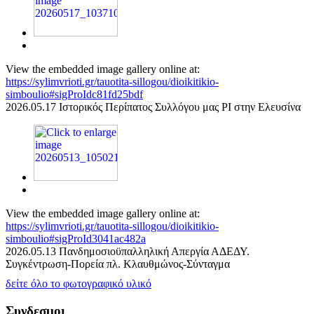
View the embedded image gallery online at:
https://sylimvrioti.gr/tauotita-sillogou/dioikitikio-
simboulio#sigProIdc81fd25bdf
2026.05.17 Ιστορικός Περίπατος Συλλόγου μας ΡΙ στην Ελευσίνα
View the embedded image gallery online at:
https://sylimvrioti.gr/tauotita-sillogou/dioikitikio-
simboulio#sigProId3041ac482a
2026.05.13 Πανδημοσιοϋπαλληλική Απεργία ΑΔΕΔΥ.
Συγκέντρωση-Πορεία πλ. Κλαυθμώνος-Σύνταγμα
δείτε όλο το φωτογραφικό υλικό
Συνδεσμοι