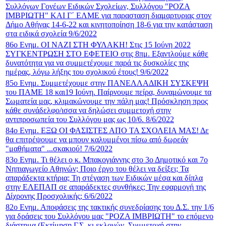
Συλλόγων Γονέων Ειδικών Σχολείων, Συλλόγου "ΡΟΖΑ
ΙΜΒΡΙΩΤΗ" ΚΑΙ Γ΄ ΕΛΜΕ για παρασταση διαμαρτυριας στον
Δήμο Αθήνας 14-6-22 και κινητοποίηση 18-6 για την κατάσταση
στα ειδικά σχολεία 9/6/2022
86ο Ενημ. ΟΙ ΝΑΖΙ ΣΤΗ ΦΥΛΑΚΗ! Στις 15 Ιούνη 2022
ΣΥΓΚΕΝΤΡΩΣΗ ΣΤΟ ΕΦΕΤΕΙΟ στις 8πμ. Εξαντλούμε κάθε
δυνατότητα για να συμμετέχουμε παρά τις δυσκολίες της
ημέρας, λόγω λήξης του σχολικού έτους! 9/6/2022
85ο Ενημ. Συμμετέχουμε στην ΠΑΝΕΛΛΑΔΙΚΗ ΣΥΣΚΕΨΗ
του ΠΑΜΕ 18 και19 Ιούνη. Παίρνουμε πείρα, δυναμώνουμε τα
Σωματεία μας, κλιμακώνουμε την πάλη μας! Πρόσκληση προς
κάθε συνάδελφο/ισσα να δηλώσει συμμετοχή στην
αντιπροσωπεία του Συλλόγου μας ως 10/6. 8/6/2022
84ο Ενημ. ΕΞΩ ΟΙ ΦΑΣΙΣΤΕΣ ΑΠΟ ΤΑ ΣΧΟΛΕΙΑ ΜΑΣ! Δε
θα επιτρέψουμε να μπουν καλυμμένοι πίσω από δωρεάν
"μαθήματα" ...σκακιού! 7/6/2022
83ο Ενημ. Τι θέλει ο κ. Μπακογιάννης στο 3ο Δημοτικό και 7ο
Νηπιαγωγείο Αθηνών; Ποιο έργο του θέλει να δείξει; Τα
απαράδεκτα κτήρια; Τη στέγαση των Ειδικών μέσα και δίπλα
στην ΕΛΕΠΑΠ σε απαράδεκτες συνθήκες; Την εφαρμογή της
Δίχρονης Προσχολικής; 6/6/2022
82ο Ενημ. Αποφάσεις της τακτικής συνεδρίασης του Δ.Σ. την 1/6
για δράσεις του Συλλόγου μας "ΡΟΖΑ ΙΜΒΡΙΩΤΗ" το επόμενο
διάστημα (Εκτίμηση Γ.Σ. κι εκλογών, Συμμετοχή στην