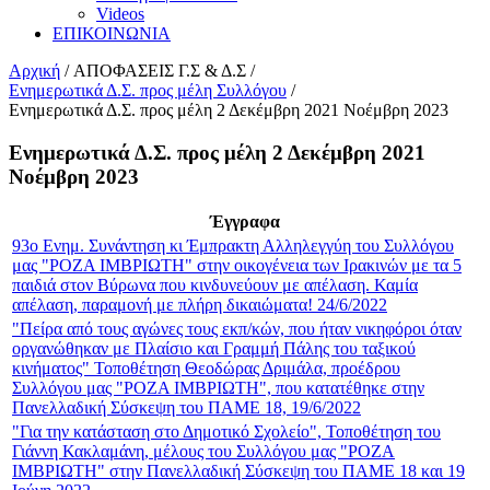
Videos
ΕΠΙΚΟΙΝΩΝΙΑ
Αρχική
/
ΑΠΟΦΑΣΕΙΣ Γ.Σ & Δ.Σ
/
Ενημερωτικά Δ.Σ. προς μέλη Συλλόγου
/
Ενημερωτικά Δ.Σ. προς μέλη 2 Δεκέμβρη 2021 Νοέμβρη 2023
Ενημερωτικά Δ.Σ. προς μέλη 2 Δεκέμβρη 2021
Νοέμβρη 2023
Έγγραφα
93ο Ενημ. Συνάντηση κι Έμπρακτη Αλληλεγγύη του Συλλόγου
μας "ΡΟΖΑ ΙΜΒΡΙΩΤΗ" στην οικογένεια των Ιρακινών με τα 5
παιδιά στον Βύρωνα που κινδυνεύουν με απέλαση. Καμία
απέλαση, παραμονή με πλήρη δικαιώματα! 24/6/2022
"Πείρα από τους αγώνες τους εκπ/κών, που ήταν νικηφόροι όταν
οργανώθηκαν με Πλαίσιο και Γραμμή Πάλης του ταξικού
κινήματος" Τοποθέτηση Θεοδώρας Δριμάλα, προέδρου
Συλλόγου μας "ΡΟΖΑ ΙΜΒΡΙΩΤΗ", που κατατέθηκε στην
Πανελλαδική Σύσκεψη του ΠΑΜΕ 18, 19/6/2022
"Για την κατάσταση στο Δημοτικό Σχολείο", Τοποθέτηση του
Γιάννη Κακλαμάνη, μέλους του Συλλόγου μας "ΡΟΖΑ
ΙΜΒΡΙΩΤΗ" στην Πανελλαδική Σύσκεψη του ΠΑΜΕ 18 και 19