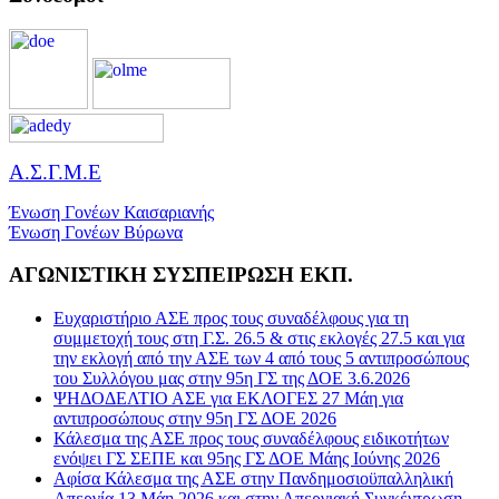
Α.Σ.Γ.Μ.Ε
Ένωση Γονέων Καισαριανής
Ένωση Γονέων Βύρωνα
ΑΓΩΝΙΣΤΙΚΗ ΣΥΣΠΕΙΡΩΣΗ ΕΚΠ.
Ευχαριστήριο ΑΣΕ προς τους συναδέλφους για τη
συμμετοχή τους στη Γ.Σ. 26.5 & στις εκλογές 27.5 και για
την εκλογή από την ΑΣΕ των 4 από τους 5 αντιπροσώπους
του Συλλόγου μας στην 95η ΓΣ της ΔΟΕ 3.6.2026
ΨΗΔΟΔΕΛΤΙΟ ΑΣΕ για ΕΚΛΟΓΕΣ 27 Μάη για
αντιπροσώπους στην 95η ΓΣ ΔΟΕ 2026
Κάλεσμα της ΑΣΕ προς τους συναδέλφους ειδικοτήτων
ενόψει ΓΣ ΣΕΠΕ και 95ης ΓΣ ΔΟΕ Μάης Ιούνης 2026
Αφίσα Κάλεσμα της ΑΣΕ στην Πανδημοσιοϋπαλληλική
Απεργία 13 Μάη 2026 και στην Απεργιακή Συγκέντρωση