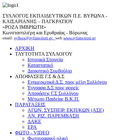
ΣΥΛΛΟΓΟΣ ΕΚΠΑΙΔΕΥΤΙΚΩΝ Π.Ε. ΒΥΡΩΝΑ -
ΚΑΙΣΑΡΙΑΝΗΣ – ΠΑΓΚΡΑΤΙΟΥ
«ΡΟΖΑ ΙΜΒΡΙΩΤΗ»
Κωνσταντιλιέρη και Ερυθραίας - Βύρωνας
email:
sylbox@sylimvrioti.gr
web:
www.sylimvrioti.gr
ΑΡΧΙΚΗ
ΤΑΥΤΟΤΗΤΑ ΣΥΛΛΟΓΟΥ
Ιστορικά Στοιχεία
Καταστατικό
Διοικητικό Συμβούλιο
ΑΠΟΦΑΣΕΙΣ Γ.Σ & Δ.Σ
Ενημερωτικά Δ.Σ. προς μέλη Συλλόγου
Έγγραφα Δ.Σ προς φορείς
Αποφάσεις Γ.Σ Συλλόγου
Μέτωπο Παιδείας Β.Κ.Π.
ΠΑΡΑΤΑΞΕΙΣ
ΑΓΩΝ. ΣΥΣΠΕΙΡ. ΕΚΠ/ΚΩΝ (ΑΣΕ)
ΑΝ. ΡΙΖ. ΠΑΡΕΜΒΑΣΗ
ΔΑΚΕ
ΕΡΑ
ΦΩΤΟ - VIDEO
Φωτογραφικό υλικό