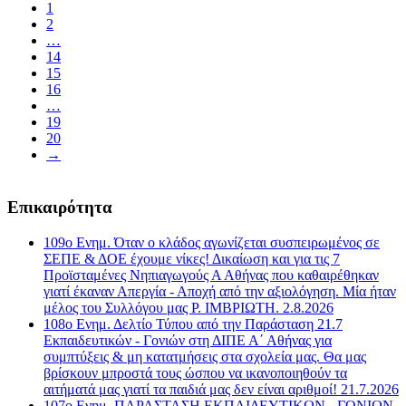
1
2
…
14
15
16
…
19
20
→
Επικαιρότητα
109ο Ενημ. Όταν ο κλάδος αγωνίζεται συσπειρωμένος σε
ΣΕΠΕ & ΔΟΕ έχουμε νίκες! Δικαίωση και για τις 7
Προϊσταμένες Νηπιαγωγούς Α Αθήνας που καθαιρέθηκαν
γιατί έκαναν Απεργία - Αποχή από την αξιολόγηση. Μία ήταν
μέλος του Συλλόγου μας Ρ. ΙΜΒΡΙΩΤΗ. 2.8.2026
108ο Ενημ. Δελτίο Τύπου από την Παράσταση 21.7
Εκπαιδευτικών - Γονιών στη ΔΙΠΕ Α΄ Αθήνας για
συμπτύξεις & μη κατατμήσεις στα σχολεία μας. Θα μας
βρίσκουν μπροστά τους ώσπου να ικανοποιηθούν τα
αιτήματά μας γιατί τα παιδιά μας δεν είναι αριθμοί! 21.7.2026
107o Ενημ. ΠΑΡΑΣΤΑΣΗ ΕΚΠΑΙΔΕΥΤΙΚΩΝ - ΓΟΝΙΩΝ