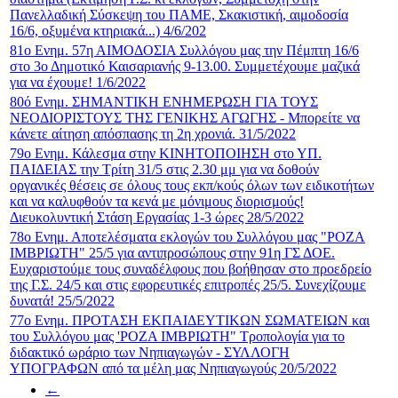
Πανελλαδική Σύσκεψη του ΠΑΜΕ, Σκακιστική, αιμοδοσία
16/6, οξυμένα κτηριακά...) 4/6/202
81ο Ενημ. 57η ΑΙΜΟΔΟΣΙΑ Συλλόγου μας την Πέμπτη 16/6
στο 3ο Δημοτικό Καισαριανής 9-13.00. Συμμετέχουμε μαζικά
για να έχουμε! 1/6/2022
80ό Ενημ. ΣΗΜΑΝΤΙΚΗ ΕΝΗΜΕΡΩΣΗ ΓΙΑ ΤΟΥΣ
ΝΕΟΔΙΟΡΙΣΤΟΥΣ ΤΗΣ ΓΕΝΙΚΗΣ ΑΓΩΓΗΣ - Μπορείτε να
κάνετε αίτηση απόσπασης τη 2η χρονιά. 31/5/2022
79ο Ενημ. Κάλεσμα στην ΚΙΝΗΤΟΠΟΙΗΣΗ στο ΥΠ.
ΠΑΙΔΕΙΑΣ την Τρίτη 31/5 στις 2.30 μμ για να δοθούν
οργανικές θέσεις σε όλους τους εκπ/κούς όλων των ειδικοτήτων
και να καλυφθούν τα κενά με μόνιμους διορισμούς!
Διευκολυντική Στάση Εργασίας 1-3 ώρες 28/5/2022
78ο Ενημ. Αποτελέσματα εκλογών του Συλλόγου μας "ΡΟΖΑ
ΙΜΒΡΙΩΤΗ" 25/5 για αντιπροσώπους στην 91η ΓΣ ΔΟΕ.
Ευχαριστούμε τους συναδέλφους που βοήθησαν στο προεδρείο
της Γ.Σ. 24/5 και στις εφορευτικές επιτροπές 25/5. Συνεχίζουμε
δυνατά! 25/5/2022
77ο Ενημ. ΠΡΟΤΑΣΗ ΕΚΠΑΙΔΕΥΤΙΚΩΝ ΣΩΜΑΤΕΙΩΝ και
του Συλλόγου μας 'ΡΟΖΑ ΙΜΒΡΙΩΤΗ" Τροπολογία για το
διδακτικό ωράριο των Νηπιαγωγών - ΣΥΛΛΟΓΗ
ΥΠΟΓΡΑΦΩΝ από τα μέλη μας Νηπιαγωγούς 20/5/2022
←