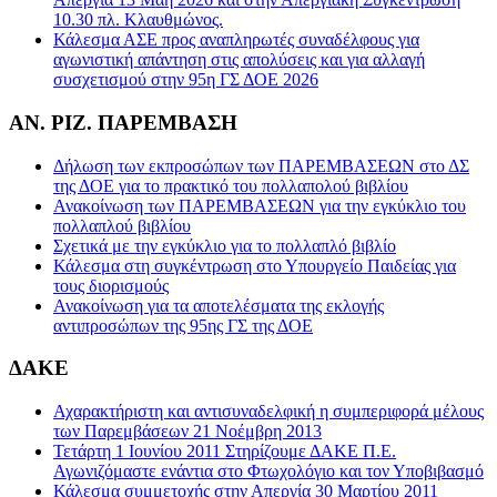
10.30 πλ. Κλαυθμώνος.
Κάλεσμα ΑΣΕ προς αναπληρωτές συναδέλφους για
αγωνιστική απάντηση στις απολύσεις και για αλλαγή
συσχετισμού στην 95η ΓΣ ΔΟΕ 2026
ΑΝ. ΡΙΖ. ΠΑΡΕΜΒΑΣΗ
Δήλωση των εκπροσώπων των ΠΑΡΕΜΒΑΣΕΩΝ στο ΔΣ
της ΔΟΕ για το πρακτικό του πολλαπολού βιβλίου
Ανακοίνωση των ΠΑΡΕΜΒΑΣΕΩΝ για την εγκύκλιο του
πολλαπλού βιβλίου
Σχετικά με την εγκύκλιο για το πολλαπλό βιβλίο
Κάλεσμα στη συγκέντρωση στο Υπουργείο Παιδείας για
τους διορισμούς
Ανακοίνωση για τα αποτελέσματα της εκλογής
αντιπροσώπων της 95ης ΓΣ της ΔΟΕ
ΔΑΚΕ
Αχαρακτήριστη και αντισυναδελφική η συμπεριφορά μέλους
των Παρεμβάσεων 21 Νοέμβρη 2013
Τετάρτη 1 Ιουνίου 2011 Στηρίζουμε ΔΑΚΕ Π.Ε.
Αγωνιζόμαστε ενάντια στο Φτωχολόγιο και τον Υποβιβασμό
Κάλεσμα συμμετοχής στην Απεργία 30 Μαρτίου 2011