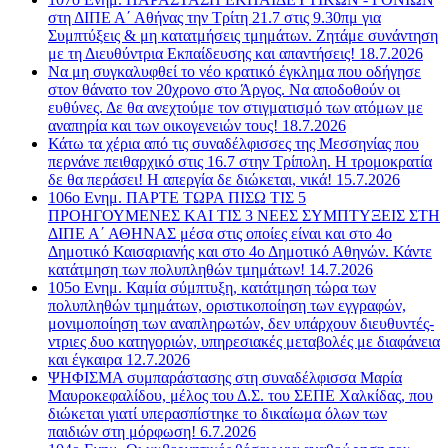
στη ΔΙΠΕ Α΄ Αθήνας την Τρίτη 21.7 στις 9.30πμ για
Συμπτύξεις & μη κατατμήσεις τμημάτων. Ζητάμε συνάντηση
με τη Διευθύντρια Εκπαίδευσης και απαντήσεις! 18.7.2026
Να μη συγκαλυφθεί το νέο κρατικό έγκλημα που οδήγησε
στον θάνατο τον 20χρονο στο Άργος. Να αποδοθούν οι
ευθύνες. Δε θα ανεχτούμε τον στιγματισμό των ατόμων με
αναπηρία και των οικογενειών τους! 18.7.2026
Κάτω τα χέρια από τις συναδέλφισσες της Μεσσηνίας που
περνάνε πειθαρχικό στις 16.7 στην Τρίπολη. Η τρομοκρατία
δε θα περάσει! Η απεργία δε διώκεται, νικά! 15.7.2026
106ο Ενημ. ΠΑΡΤΕ ΤΩΡΑ ΠΙΣΩ ΤΙΣ 5
ΠΡΟΗΓΟΥΜΕΝΕΣ ΚΑΙ ΤΙΣ 3 ΝΕΕΣ ΣΥΜΠΤΥΞΕΙΣ ΣΤΗ
ΔΙΠΕ Α΄ ΑΘΗΝΑΣ μέσα στις οποίες είναι και στο 4ο
Δημοτικό Καισαριανής και στο 4ο Δημοτικό Αθηνών. Κάντε
κατάτμηση των πολυπληθών τμημάτων! 14.7.2026
105ο Ενημ. Καμία σύμπτυξη, κατάτμηση τώρα των
πολυπληθών τμημάτων, οριστικοποίηση των εγγραφών,
μονιμοποίηση των αναπληρωτών, δεν υπάρχουν διευθυντές-
ντριες δυο κατηγοριών, υπηρεσιακές μεταβολές με διαφάνεια
και έγκαιρα 12.7.2026
ΨΗΦΙΣΜΑ συμπαράστασης στη συναδέλφισσα Μαρία
Μαυροκεφαλίδου, μέλος του Δ.Σ. του ΣΕΠΕ Χαλκίδας, που
διώκεται γιατί υπερασπίστηκε το δικαίωμα όλων των
παιδιών στη μόρφωση! 6.7.2026