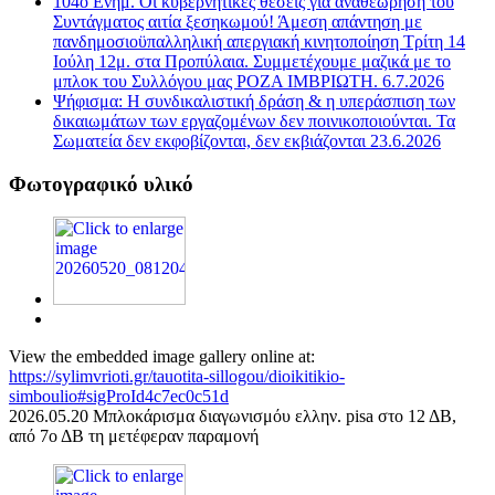
104ο Ενημ. Οι κυβερνητικές θέσεις για αναθεώρηση του
Συντάγματος αιτία ξεσηκωμού! Άμεση απάντηση με
πανδημοσιοϋπαλληλική απεργιακή κινητοποίηση Τρίτη 14
Ιούλη 12μ. στα Προπύλαια. Συμμετέχουμε μαζικά με το
μπλοκ του Συλλόγου μας ΡΟΖΑ ΙΜΒΡΙΩΤΗ. 6.7.2026
Ψήφισμα: Η συνδικαλιστική δράση & η υπεράσπιση των
δικαιωμάτων των εργαζομένων δεν ποινικοποιούνται. Τα
Σωματεία δεν εκφοβίζονται, δεν εκβιάζονται 23.6.2026
Φωτογραφικό υλικό
View the embedded image gallery online at:
https://sylimvrioti.gr/tauotita-sillogou/dioikitikio-
simboulio#sigProId4c7ec0c51d
2026.05.20 Μπλοκάρισμα διαγωνισμόυ ελλην. pisa στο 12 ΔΒ,
από 7ο ΔΒ τη μετέφεραν παραμονή