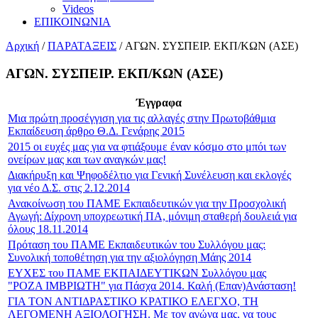
Videos
ΕΠΙΚΟΙΝΩΝΙΑ
Αρχική
/
ΠΑΡΑΤΑΞΕΙΣ
/
ΑΓΩΝ. ΣΥΣΠΕΙΡ. ΕΚΠ/ΚΩΝ (ΑΣΕ)
ΑΓΩΝ. ΣΥΣΠΕΙΡ. ΕΚΠ/ΚΩΝ (ΑΣΕ)
Έγγραφα
Μια πρώτη προσέγγιση για τις αλλαγές στην Πρωτοβάθμια
Εκπαίδευση άρθρο Θ.Δ. Γενάρης 2015
2015 οι ευχές μας για να φτιάξουμε έναν κόσμο στο μπόι των
ονείρων μας και των αναγκών μας!
Διακήρυξη και Ψηφοδέλτιο για Γενική Συνέλευση και εκλογές
για νέο Δ.Σ. στις 2.12.2014
Ανακοίνωση του ΠΑΜΕ Εκπαιδευτικών για την Προσχολική
Αγωγή: Δίχρονη υποχρεωτική ΠΑ, μόνιμη σταθερή δουλειά για
όλους 18.11.2014
Πρόταση του ΠΑΜΕ Εκπαιδευτικών του Συλλόγου μας:
Συνολική τοποθέτηση για την αξιολόγηση Μάης 2014
ΕΥΧΕΣ του ΠΑΜΕ ΕΚΠΑΙΔΕΥΤΙΚΩΝ Συλλόγου μας
"ΡΟΖΑ ΙΜΒΡΙΩΤΗ" για Πάσχα 2014. Καλή (Επαν)Ανάσταση!
ΓΙΑ ΤΟΝ ΑΝΤΙΔΡΑΣΤΙΚΟ ΚΡΑΤΙΚΟ ΕΛΕΓΧΟ, ΤΗ
ΛΕΓΟΜΕΝΗ ΑΞΙΟΛΟΓΗΣΗ. Με τον αγώνα μας, να τους