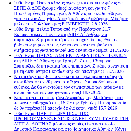
109ο Ενημ. Όταν ο κλάδος αγωνίζεται συσπειρωμένος σε
ΣΕΠΕ & ΔΟΕ έχουμε νίκες! Δικαίωση και για τις 7
Προϊσταμένες Νηπιαγωγούς Α Αθήνας που καθαιρέθηκαν
γιατί έκαναν Απεργία - Αποχή από την αξιολόγηση. Μία ήταν
μέλος του Συλλόγου μας Ρ. ΙΜΒΡΙΩΤΗ. 2.8.2026
108ο Ενημ. Δελτίο Τύπου από την Παράσταση 21.7
Εκπαιδευτικών - Γονιών στη ΔΙΠΕ Α΄ Αθήνας για
συμπτύξεις & μη κατατμήσεις στα σχολεία μας. Θα μας
βρίσκουν μπροστά τους ώσπου να ικανοποιηθούν τα
αιτήματά μας γιατί τα παιδιά μας δεν είναι αριθμοί! 21.7.2026
107o Ενημ. ΠΑΡΑΣΤΑΣΗ ΕΚΠΑΙΔΕΥΤΙΚΩΝ - ΓΟΝΙΩΝ
στη ΔΙΠΕ Α΄ Αθήνας την Τρίτη 21.7 στις 9.30πμ για
Συμπτύξεις & μη κατατμήσεις τμημάτων. Ζητάμε συνάντηση
με τη Διευθύντρια Εκπαίδευσης και απαντήσεις! 18.7.2026
Να μη συγκαλυφθεί το νέο κρατικό έγκλημα που οδήγησε
στον θάνατο τον 20χρονο στο Άργος. Να αποδοθούν οι
ευθύνες. Δε θα ανεχτούμε τον στιγματισμό των ατόμων με
αναπηρία και των οικογενειών τους! 18.7.2026
Κάτω τα χέρια από τις συναδέλφισσες της Μεσσηνίας που
περνάνε πειθαρχικό στις 16.7 στην Τρίπολη. Η τρομοκρατία
δε θα περάσει! Η απεργία δε διώκεται, νικά! 15.7.2026
106ο Ενημ. ΠΑΡΤΕ ΤΩΡΑ ΠΙΣΩ ΤΙΣ 5
ΠΡΟΗΓΟΥΜΕΝΕΣ ΚΑΙ ΤΙΣ 3 ΝΕΕΣ ΣΥΜΠΤΥΞΕΙΣ ΣΤΗ
ΔΙΠΕ Α΄ ΑΘΗΝΑΣ μέσα στις οποίες είναι και στο 4ο
Δημοτικό Καισαριανής και στο 4ο Δημοτικό Αθηνών. Κάντε