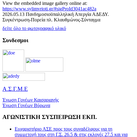
View the embedded image gallery online at:
https://www.sylimvrioti.gr/#sigProId3041ac482a
2026.05.13 Πανδημοσιοϋπαλληλική Απεργία ΑΔΕΔΥ.
Συγκέντρωση-Πορεία πλ. Κλαυθμώνος-Σύνταγμα
δείτε όλο το φωτογραφικό υλικό
Συνδεσμοι
Α.Σ.Γ.Μ.Ε
Ένωση Γονέων Καισαριανής
Ένωση Γονέων Βύρωνα
ΑΓΩΝΙΣΤΙΚΗ ΣΥΣΠΕΙΡΩΣΗ ΕΚΠ.
Ευχαριστήριο ΑΣΕ προς τους συναδέλφους για τη
συμμετοχή τους στη Γ.Σ. 26.5 & στις εκλογές 27.5 και για