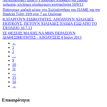
Να καταργηθεί τώρα η Υπουργική Απόφαση για 28άρια
τμήματα, κλείσιμο ολοήμερωνι κινητικότητα 10/9/13
Παίρνουμε μαζικά μέρος στο Συλλαλητήριο του ΠΑΜΕ για την
Παιδεία Τρίτη 10/9 στις 7 μμ Ομόνοια
ΚΑΤΑΡΓΟΥΝ ΕΙΔΙΚΟΤΗΤΕΣ, ΑΠΟΛΥΟΥΝ ΧΙΛΙΑΔΕΣ
ΕΚΠ/ΚΟΥΣ, ΠΕΤΟΥΝ ΧΙΛΙΑΔΕΣ ΠΑΙΔΙΑ ΕΞΩ ΑΠΟ ΤΟ
ΣΧΟΛΕΙΟ 10.7.13
ΣΕ ΘΕΣΕΙΙΣ ΜΑΧΗΣ ΝΑ ΜΗΝ ΠΕΡΑΣΟΥΝ
ΔΙΑΘΕΣΙΜΟΤΗΤΕΣ - ΑΠΟΛΥΣΕΙΣ 8 Ιούλη 2013
←
1
2
…
9
10
11
…
15
16
→
Επικαιρότητα