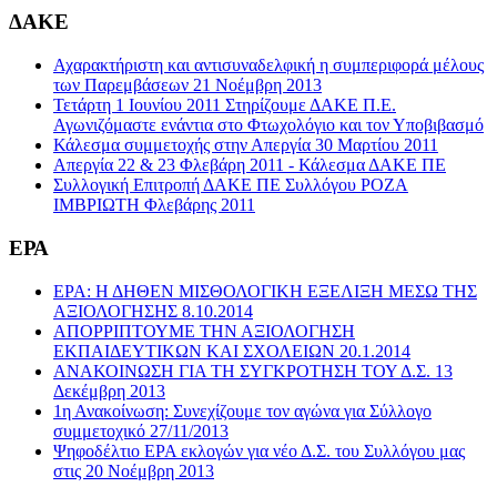
ΔΑΚΕ
Αχαρακτήριστη και αντισυναδελφική η συμπεριφορά μέλους
των Παρεμβάσεων 21 Νοέμβρη 2013
Τετάρτη 1 Ιουνίου 2011 Στηρίζουμε ΔΑΚΕ Π.Ε.
Αγωνιζόμαστε ενάντια στο Φτωχολόγιο και τον Υποβιβασμό
Κάλεσμα συμμετοχής στην Απεργία 30 Μαρτίου 2011
Απεργία 22 & 23 Φλεβάρη 2011 - Κάλεσμα ΔΑΚΕ ΠΕ
Συλλογική Επιτροπή ΔΑΚΕ ΠΕ Συλλόγου ΡΟΖΑ
ΙΜΒΡΙΩΤΗ Φλεβάρης 2011
ΕΡΑ
ΕΡΑ: Η ΔΗΘΕΝ ΜΙΣΘΟΛΟΓΙΚΗ ΕΞΕΛΙΞΗ ΜΕΣΩ ΤΗΣ
ΑΞΙΟΛΟΓΗΣΗΣ 8.10.2014
ΑΠΟΡΡΙΠΤΟΥΜΕ ΤΗΝ ΑΞΙΟΛΟΓΗΣΗ
ΕΚΠΑΙΔΕΥΤΙΚΩΝ ΚΑΙ ΣΧΟΛΕΙΩΝ 20.1.2014
ΑΝΑΚΟΙΝΩΣΗ ΓΙΑ ΤΗ ΣΥΓΚΡΟΤΗΣΗ ΤΟΥ Δ.Σ. 13
Δεκέμβρη 2013
1η Ανακοίνωση: Συνεχίζουμε τον αγώνα για Σύλλογο
συμμετοχικό 27/11/2013
Ψηφοδέλτιο ΕΡΑ εκλογών για νέο Δ.Σ. του Συλλόγου μας
στις 20 Νοέμβρη 2013