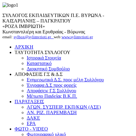
ΣΥΛΛΟΓΟΣ ΕΚΠΑΙΔΕΥΤΙΚΩΝ Π.Ε. ΒΥΡΩΝΑ -
ΚΑΙΣΑΡΙΑΝΗΣ – ΠΑΓΚΡΑΤΙΟΥ
«ΡΟΖΑ ΙΜΒΡΙΩΤΗ»
Κωνσταντιλιέρη και Ερυθραίας - Βύρωνας
email:
sylbox@sylimvrioti.gr
web:
www.sylimvrioti.gr
ΑΡΧΙΚΗ
ΤΑΥΤΟΤΗΤΑ ΣΥΛΛΟΓΟΥ
Ιστορικά Στοιχεία
Καταστατικό
Διοικητικό Συμβούλιο
ΑΠΟΦΑΣΕΙΣ Γ.Σ & Δ.Σ
Ενημερωτικά Δ.Σ. προς μέλη Συλλόγου
Έγγραφα Δ.Σ προς φορείς
Αποφάσεις Γ.Σ Συλλόγου
Μέτωπο Παιδείας Β.Κ.Π.
ΠΑΡΑΤΑΞΕΙΣ
ΑΓΩΝ. ΣΥΣΠΕΙΡ. ΕΚΠ/ΚΩΝ (ΑΣΕ)
ΑΝ. ΡΙΖ. ΠΑΡΕΜΒΑΣΗ
ΔΑΚΕ
ΕΡΑ
ΦΩΤΟ - VIDEO
Φωτογραφικό υλικό