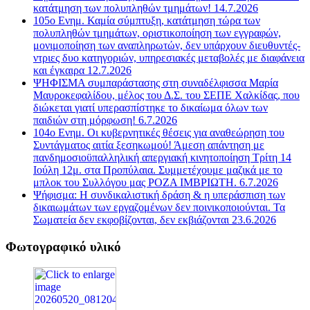
κατάτμηση των πολυπληθών τμημάτων! 14.7.2026
105ο Ενημ. Καμία σύμπτυξη, κατάτμηση τώρα των
πολυπληθών τμημάτων, οριστικοποίηση των εγγραφών,
μονιμοποίηση των αναπληρωτών, δεν υπάρχουν διευθυντές-
ντριες δυο κατηγοριών, υπηρεσιακές μεταβολές με διαφάνεια
και έγκαιρα 12.7.2026
ΨΗΦΙΣΜΑ συμπαράστασης στη συναδέλφισσα Μαρία
Μαυροκεφαλίδου, μέλος του Δ.Σ. του ΣΕΠΕ Χαλκίδας, που
διώκεται γιατί υπερασπίστηκε το δικαίωμα όλων των
παιδιών στη μόρφωση! 6.7.2026
104ο Ενημ. Οι κυβερνητικές θέσεις για αναθεώρηση του
Συντάγματος αιτία ξεσηκωμού! Άμεση απάντηση με
πανδημοσιοϋπαλληλική απεργιακή κινητοποίηση Τρίτη 14
Ιούλη 12μ. στα Προπύλαια. Συμμετέχουμε μαζικά με το
μπλοκ του Συλλόγου μας ΡΟΖΑ ΙΜΒΡΙΩΤΗ. 6.7.2026
Ψήφισμα: Η συνδικαλιστική δράση & η υπεράσπιση των
δικαιωμάτων των εργαζομένων δεν ποινικοποιούνται. Τα
Σωματεία δεν εκφοβίζονται, δεν εκβιάζονται 23.6.2026
Φωτογραφικό υλικό