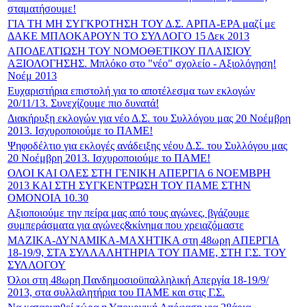
σταματήσουμε!
ΓΙΑ ΤΗ ΜΗ ΣΥΓΚΡΟΤΗΣΗ ΤΟΥ Δ.Σ. ΑΡΠΑ-ΕΡΑ μαζί με
ΔΑΚΕ ΜΠΛΟΚΑΡΟΥΝ ΤΟ ΣΥΛΛΟΓΟ 15 Δεκ 2013
ΑΠΟΔΕΛΤΙΩΣΗ ΤΟΥ ΝΟΜΟΘΕΤΙΚΟΥ ΠΛΑΙΣΙΟΥ
ΑΞΙΟΛΟΓΗΣΗΣ. Μπλόκο στο "νέο" σχολείο - Αξιολόγηση!
Νοέμ 2013
Ευχαριστήρια επιστολή για το αποτέλεσμα των εκλογών
20/11/13. Συνεχίζουμε πιο δυνατά!
Διακήρυξη εκλογών για νέο Δ.Σ. του Συλλόγου μας 20 Νοέμβρη
2013. Ισχυροποιούμε το ΠΑΜΕ!
Ψηφοδέλτιο για εκλογές ανάδειξης νέου Δ.Σ. του Συλλόγου μας
20 Νοέμβρη 2013. Ισχυροποιούμε το ΠΑΜΕ!
ΟΛΟΙ ΚΑΙ ΟΛΕΣ ΣΤΗ ΓΕΝΙΚΗ ΑΠΕΡΓΙΑ 6 ΝΟΕΜΒΡΗ
2013 ΚΑΙ ΣΤΗ ΣΥΓΚΕΝΤΡΩΣΗ ΤΟΥ ΠΑΜΕ ΣΤΗΝ
ΟΜΟΝΟΙΑ 10.30
Αξιοποιούμε την πείρα μας από τους αγώνες, βγάζουμε
συμπεράσματα για αγώνες&κίνημα που χρειαζόμαστε
ΜΑΖΙΚΑ-ΔΥΝΑΜΙΚΑ-ΜΑΧΗΤΙΚΑ στη 48ωρη ΑΠΕΡΓΙΑ
18-19/9, ΣΤΑ ΣΥΛΛΑΛΗΤΗΡΙΑ ΤΟΥ ΠΑΜΕ, ΣΤΗ Γ.Σ. ΤΟΥ
ΣΥΛΛΟΓΟΥ
Όλοι στη 48ωρη Πανδημοσιοϋπαλληλική Απεργία 18-19/9/
2013, στα συλλαλητήρια του ΠΑΜΕ και στις Γ.Σ.