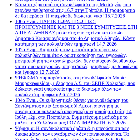
Κάτω τα χέρια από τις συναδέλφισσες της Μεσσηνίας που
περνάνε πειθαρχικό στις 16.7 στην Τρίπολη. Η τρομοκρατία
δε θα περάσει! Η απεργία δε διώκεται, νικά! 15.7.2026
106ο Ενημ. ΠΑΡΤΕ ΤΩΡΑ ΠΙΣΩ ΤΙΣ 5
ΠΡΟΗΓΟΥΜΕΝΕΣ ΚΑΙ ΤΙΣ 3 ΝΕΕΣ ΣΥΜΠΤΥΞΕΙΣ ΣΤΗ
ΔΙΠΕ Α΄ ΑΘΗΝΑΣ μέσα στις οποίες είναι και στο 4ο
Δημοτικό Καισαριανής και στο 4ο Δημοτικό Αθηνών. Κάντε
κατάτμηση των πολυπληθών τμημάτων! 14.7.2026
105ο Ενημ. Καμία σύμπτυξη, κατάτμηση τώρα των
πολυπληθών τμημάτων, οριστικοποίηση των εγγραφών,
μονιμοποίηση των αναπληρωτών, δεν υπάρχουν διευθυντές-
ντριες δυο κατηγοριών, υπηρεσιακές μεταβολές με διαφάνεια
και έγκαιρα 12.7.2026
ΨΗΦΙΣΜΑ συμπαράστασης στη συναδέλφισσα Μαρία
Μαυροκεφαλίδου, μέλος του Δ.Σ. του ΣΕΠΕ Χαλκίδας, που
διώκεται γιατί υπερασπίστηκε το δικαίωμα όλων των
παιδιών στη μόρφωση! 6.7.2026
104ο Ενημ. Οι κυβερνητικές θέσεις για αναθεώρηση του
Συντάγματος αιτία ξεσηκωμού! Άμεση απάντηση με
πανδημοσιοϋπαλληλική απεργιακή κινητοποίηση Τρίτη 14
Ιούλη 12μ. στα Προπύλαια. Συμμετέχουμε μαζικά με το
μπλοκ του Συλλόγου μας ΡΟΖΑ ΙΜΒΡΙΩΤΗ. 6.7.2026
Ψήφισμα: Η συνδικαλιστική δράση & η υπεράσπιση των
δικαιωμάτων των εργαζομένων δεν ποινικοποιούνται. Τα
Σωματεία δεν εκφοβίζονται, δεν εκβιάζονται 23.6.2026