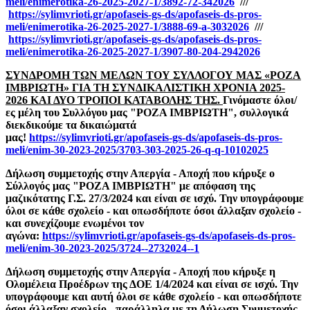
meli/enimerotika-26-2025-2027-1/3892-72-342026
///
https://sylimvrioti.gr/apofaseis-gs-ds/apofaseis-ds-pros-
meli/enimerotika-26-2025-2027-1/3888-69-a-3032026
///
https://sylimvrioti.gr/apofaseis-gs-ds/apofaseis-ds-pros-
meli/enimerotika-26-2025-2027-1/3907-80-204-2942026
ΣΥΝΔΡΟΜΗ ΤΩΝ ΜΕΛΩΝ ΤΟΥ ΣΥΛΛΟΓΟΥ ΜΑΣ «ΡΟΖΑ
ΙΜΒΡΙΩΤΗ»
ΓΙΑ ΤΗ ΣΥΝΔΙΚΑΛΙΣΤΙΚΗ ΧΡΟΝΙΑ 2025-
2026 ΚΑΙ ΔΥΟ ΤΡΟΠΟΙ ΚΑΤΑΒΟΛΗΣ ΤΗΣ.
Γινόμαστε όλοι/
ες μέλη του Συλλόγου μας "ΡΟΖΑ
ΙΜΒΡΙΩΤΗ", συλλογικά
διεκδικούμε τα δικαιώματά
μας!
https://sylimvrioti.gr/apofaseis-gs-ds/apofaseis-ds-pros-
meli/enim-30-2023-2025/3703-303-2025-26-q-q-10102025
Δήλωση συμμετοχής στην Απεργία - Αποχή που κήρυξε ο
Σύλλογός μας "ΡΟΖΑ ΙΜΒΡΙΩΤΗ" με απόφαση της
μαζικότατης Γ.Σ. 27/3/2024 και είναι σε ισχύ. Την υπογράφουμε
όλοι σε κάθε σχολείο - και οπωσδήποτε όσοι άλλαξαν σχολείο -
και συνεχίζουμε ενωμένοι τον
αγώνα:
https://sylimvrioti.gr/apofaseis-gs-ds/apofaseis-ds-pros-
meli/enim-30-2023-2025/3724--2732024--1
Δήλωση συμμετοχής στην Απεργία - Αποχή που κήρυξε η
Ολομέλεια Προέδρων της ΔΟΕ 1/4/2024 και είναι σε ισχύ. Την
υπογράφουμε και αυτή όλοι σε κάθε σχολείο - και οπωσδήποτε
όσοι άλλαξαν σχολείο - παράλληλα με τη Δήλωση Συμμετοχής