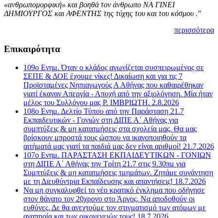
«ανθρωπομορφική» και βοηθά τον άνθρωπο ΝΑ ΓΙΝΕΙ
ΔΗΜΙΟΥΡΓΟΣ και ΑΦΕΝΤΗΣ της τύχης του και του κόσμου ."
περισσότερα
Επικαιρότητα
109ο Ενημ. Όταν ο κλάδος αγωνίζεται συσπειρωμένος σε
ΣΕΠΕ & ΔΟΕ έχουμε νίκες! Δικαίωση και για τις 7
Προϊσταμένες Νηπιαγωγούς Α Αθήνας που καθαιρέθηκαν
γιατί έκαναν Απεργία - Αποχή από την αξιολόγηση. Μία ήταν
μέλος του Συλλόγου μας Ρ. ΙΜΒΡΙΩΤΗ. 2.8.2026
108ο Ενημ. Δελτίο Τύπου από την Παράσταση 21.7
Εκπαιδευτικών - Γονιών στη ΔΙΠΕ Α΄ Αθήνας για
συμπτύξεις & μη κατατμήσεις στα σχολεία μας. Θα μας
βρίσκουν μπροστά τους ώσπου να ικανοποιηθούν τα
αιτήματά μας γιατί τα παιδιά μας δεν είναι αριθμοί! 21.7.2026
107o Ενημ. ΠΑΡΑΣΤΑΣΗ ΕΚΠΑΙΔΕΥΤΙΚΩΝ - ΓΟΝΙΩΝ
στη ΔΙΠΕ Α΄ Αθήνας την Τρίτη 21.7 στις 9.30πμ για
Συμπτύξεις & μη κατατμήσεις τμημάτων. Ζητάμε συνάντηση
με τη Διευθύντρια Εκπαίδευσης και απαντήσεις! 18.7.2026
Να μη συγκαλυφθεί το νέο κρατικό έγκλημα που οδήγησε
στον θάνατο τον 20χρονο στο Άργος. Να αποδοθούν οι
ευθύνες. Δε θα ανεχτούμε τον στιγματισμό των ατόμων με
αναπηρία και των οικογενειών τους! 18.7.2026