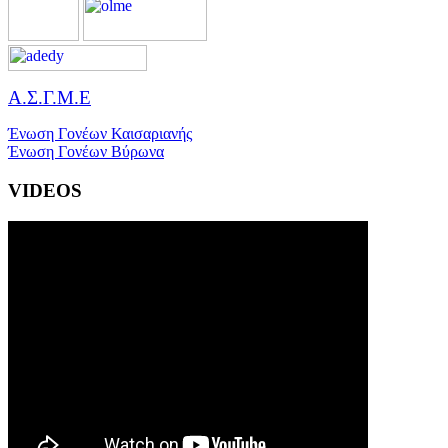
Α.Σ.Γ.Μ.Ε
Ένωση Γονέων Καισαριανής
Ένωση Γονέων Βύρωνα
VIDEOS