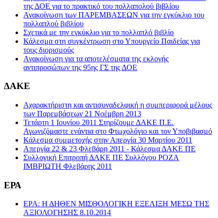
της ΔΟΕ για το πρακτικό του πολλαπολού βιβλίου
Ανακοίνωση των ΠΑΡΕΜΒΑΣΕΩΝ για την εγκύκλιο του
πολλαπλού βιβλίου
Σχετικά με την εγκύκλιο για το πολλαπλό βιβλίο
Κάλεσμα στη συγκέντρωση στο Υπουργείο Παιδείας για
τους διορισμούς
Ανακοίνωση για τα αποτελέσματα της εκλογής
αντιπροσώπων της 95ης ΓΣ της ΔΟΕ
ΔΑΚΕ
Αχαρακτήριστη και αντισυναδελφική η συμπεριφορά μέλους
των Παρεμβάσεων 21 Νοέμβρη 2013
Τετάρτη 1 Ιουνίου 2011 Στηρίζουμε ΔΑΚΕ Π.Ε.
Αγωνιζόμαστε ενάντια στο Φτωχολόγιο και τον Υποβιβασμό
Κάλεσμα συμμετοχής στην Απεργία 30 Μαρτίου 2011
Απεργία 22 & 23 Φλεβάρη 2011 - Κάλεσμα ΔΑΚΕ ΠΕ
Συλλογική Επιτροπή ΔΑΚΕ ΠΕ Συλλόγου ΡΟΖΑ
ΙΜΒΡΙΩΤΗ Φλεβάρης 2011
ΕΡΑ
ΕΡΑ: Η ΔΗΘΕΝ ΜΙΣΘΟΛΟΓΙΚΗ ΕΞΕΛΙΞΗ ΜΕΣΩ ΤΗΣ
ΑΞΙΟΛΟΓΗΣΗΣ 8.10.2014