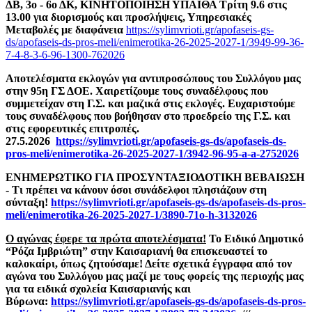
ΔΒ, 3ο - 6ο ΔΚ, ΚΙΝΗΤΟΠΟΙΗΣΗ ΥΠΑΙΘΑ Τρίτη 9.6 στις
13.00 για διορισμούς και προσλήψεις, Υπηρεσιακές
Μεταβολές με διαφάνεια
https://sylimvrioti.gr/apofaseis-gs-
ds/apofaseis-ds-pros-meli/enimerotika-26-2025-2027-1/3949-99-36-
7-4-8-3-6-96-1300-762026
Αποτελέσματα εκλογών για αντιπροσώπους του Συλλόγου μας
στην 95η ΓΣ ΔΟΕ. Χαιρετίζουμε τους συναδέλφους που
συμμετείχαν στη Γ.Σ. και μαζικά στις εκλογές. Ευχαριστούμε
τους συναδέλφους που βοήθησαν στο προεδρείο της Γ.Σ. και
στις εφορευτικές επιτροπές.
27.5.2026
https://sylimvrioti.gr/apofaseis-gs-ds/apofaseis-ds-
pros-meli/enimerotika-26-2025-2027-1/3942-96-95-a-a-2752026
ΕΝΗΜΕΡΩΤΙΚΟ ΓΙΑ ΠΡΟΣΥΝΤΑΞΙΟΔΟΤΙΚΗ ΒΕΒΑΙΩΣΗ
-
Τι πρέπει να κάνουν όσοι συνάδελφοι πλησιάζουν στη
σύνταξη!
https://sylimvrioti.gr/apofaseis-gs-ds/apofaseis-ds-pros-
meli/enimerotika-26-2025-2027-1/3890-71o-h-3132026
Ο αγώνας έφερε τα πρώτα αποτελέσματα!
Το Ειδικό Δημοτικό
“Ρόζα Ιμβριώτη” στην Καισαριανή θα επισκευαστεί το
καλοκαίρι, όπως ζητούσαμε! Δείτε σχετικά έγγραφα από τον
αγώνα του Συλλόγου μας μαζί με τους φορείς της περιοχής μας
για τα ειδικά σχολεία Καισαριανής και
Βύρωνα:
https://sylimvrioti.gr/apofaseis-gs-ds/apofaseis-ds-pros-