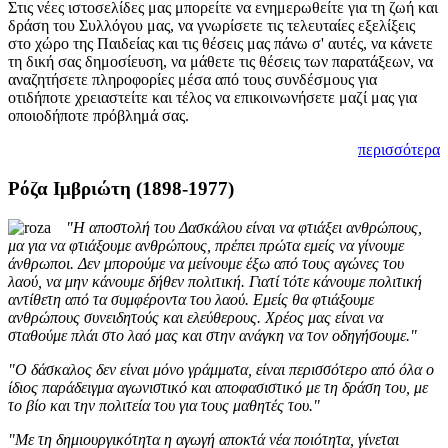
Στις νέες ιστοσελίδες μας μπορείτε να ενημερωθείτε για τη ζωή και
δράση του Συλλόγου μας, να γνωρίσετε τις τελευταίες εξελίξεις
στο χώρο της Παιδείας και τις θέσεις μας πάνω σ' αυτές, να κάνετε
τη δική σας δημοσίευση, να μάθετε τις θέσεις των παρατάξεων, να
αναζητήσετε πληροφορίες μέσα από τους συνδέσμους για
οτιδήποτε χρειαστείτε και τέλος να επικοινωνήσετε μαζί μας για
οποιοδήποτε πρόβλημά σας.
περισσότερα
Ρόζα Ιμβριώτη (1898-1977)
"Η αποστολή του Δασκάλου είναι να φτιάξει ανθρώπους,
μα για να φτιάξουμε ανθρώπους, πρέπει πρώτα εμείς να γίνουμε
άνθρωποι. Δεν μπορούμε να μείνουμε έξω από τους αγώνες του
λαού, να μην κάνουμε δήθεν πολιτική. Γιατί τότε κάνουμε πολιτική
αντίθετη από τα συμφέροντα του λαού. Εμείς θα φτιάξουμε
ανθρώπους συνειδητούς και ελεύθερους. Χρέος μας είναι να
σταθούμε πλάι στο λαό μας και στην ανάγκη να τον οδηγήσουμε."
"Ο δάσκαλος δεν είναι μόνο γράμματα, είναι περισσότερο από όλα ο
ίδιος παράδειγμα αγωνιστικό και αποφασιστικό με τη δράση του, με
το βίο και την πολιτεία του για τους μαθητές του."
"Με τη δημιουργικότητα η αγωγή αποκτά νέα ποιότητα, γίνεται