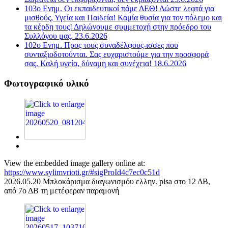
103ο Ενημ. Οι εκπαιδευτικοί πάμε ΔΕΘ! Δώστε λεφτά για
μισθούς, Υγεία και Παιδεία! Καμία θυσία για τον πόλεμο και
τα κέρδη τους! Δηλώνουμε συμμετοχή στην πρόεδρο του
Συλλόγου μας. 23.6.2026
102ο Ενημ. Προς τους συναδέλφους-ισσες που
συνταξιοδοτούνται. Σας ευχαριστούμε για την προσφορά
σας. Καλή υγεία, δύναμη και συνέχεια! 18.6.2026
Φωτογραφικό υλικό
View the embedded image gallery online at:
https://www.sylimvrioti.gr/#sigProId4c7ec0c51d
2026.05.20 Μπλοκάρισμα διαγωνισμόυ ελλην. pisa στο 12 ΔΒ,
από 7ο ΔΒ τη μετέφεραν παραμονή