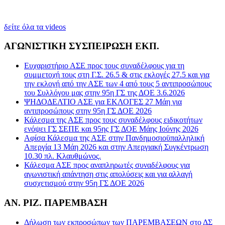
δείτε όλα τα videos
ΑΓΩΝΙΣΤΙΚΗ ΣΥΣΠΕΙΡΩΣΗ ΕΚΠ.
Ευχαριστήριο ΑΣΕ προς τους συναδέλφους για τη
συμμετοχή τους στη Γ.Σ. 26.5 & στις εκλογές 27.5 και για
την εκλογή από την ΑΣΕ των 4 από τους 5 αντιπροσώπους
του Συλλόγου μας στην 95η ΓΣ της ΔΟΕ 3.6.2026
ΨΗΔΟΔΕΛΤΙΟ ΑΣΕ για ΕΚΛΟΓΕΣ 27 Μάη για
αντιπροσώπους στην 95η ΓΣ ΔΟΕ 2026
Κάλεσμα της ΑΣΕ προς τους συναδέλφους ειδικοτήτων
ενόψει ΓΣ ΣΕΠΕ και 95ης ΓΣ ΔΟΕ Μάης Ιούνης 2026
Αφίσα Κάλεσμα της ΑΣΕ στην Πανδημοσιοϋπαλληλική
Απεργία 13 Μάη 2026 και στην Απεργιακή Συγκέντρωση
10.30 πλ. Κλαυθμώνος.
Κάλεσμα ΑΣΕ προς αναπληρωτές συναδέλφους για
αγωνιστική απάντηση στις απολύσεις και για αλλαγή
συσχετισμού στην 95η ΓΣ ΔΟΕ 2026
ΑΝ. ΡΙΖ. ΠΑΡΕΜΒΑΣΗ
Δήλωση των εκπροσώπων των ΠΑΡΕΜΒΑΣΕΩΝ στο ΔΣ