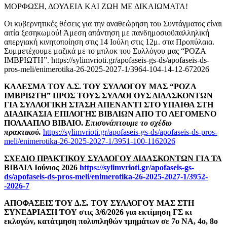
ΜΟΡΦΩΣΗ, ΔΟΥΛΕΙΑ ΚΑΙ ΖΩΗ ΜΕ ΔΙΚΑΙΩΜΑΤΑ!
Οι κυβερνητικές θέσεις για την αναθεώρηση του Συντάγματος είναι
αιτία ξεσηκωμού! Άμεση απάντηση με πανδημοσιοϋπαλληλική
απεργιακή κινητοποίηση στις 14 Ιούλη στις 12μ. στα Προπύλαια.
Συμμετέχουμε μαζικά με το μπλοκ του Συλλόγου μας “ΡΟΖΑ
ΙΜΒΡΙΩΤΗ”. https://sylimvrioti.gr/apofaseis-gs-ds/apofaseis-ds-
pros-meli/enimerotika-26-2025-2027-1/3964-104-14-12-672026
ΚΑΛΕΣΜΑ ΤΟΥ Δ.Σ. ΤΟΥ ΣΥΛΛΟΓΟΥ ΜΑΣ “ΡΟΖΑ
ΙΜΒΡΙΩΤΗ” ΠΡΟΣ ΤΟΥΣ ΣΥΛΛΟΓΟΥΣ ΔΙΔΑΣΚΟΝΤΩΝ
ΓΙΑ ΣΥΛΛΟΓΙΚΗ ΣΤΑΣΗ ΑΠΕΝΑΝΤΙ ΣΤΟ ΥΠΑΙΘΑ ΣΤΗ
ΔΙΑΔΙΚΑΣΙΑ ΕΠΙΛΟΓΗΣ ΒΙΒΛΙΩΝ ΑΠΟ ΤΟ ΛΕΓΟΜΕΝΟ
ΠΟΛΛΑΠΛΟ ΒΙΒΛΙΟ.
Επισυνάπτουμε το σχέδιο
πρακτικού.
https://sylimvrioti.gr/apofaseis-gs-ds/apofaseis-ds-pros-
meli/enimerotika-26-2025-2027-1/3951-100-1162026
ΣΧΕΔΙΟ ΠΡΑΚΤΙΚΟΥ ΣΥΛΛΟΓΟΥ ΔΙΔΑΣΚΟΝΤΩΝ ΓΙΑ ΤΑ
ΒΙΒΛΙΑ Ιούνιος 2026
https://sylimvrioti.gr/apofaseis-gs-
ds/apofaseis-ds-pros-meli/enimerotika-26-2025-2027-1/3952-
-2026-7
ΑΠΟΦΑΣΕΙΣ ΤΟΥ Δ.Σ. ΤΟΥ ΣΥΛΛΟΓΟΥ ΜΑΣ ΣΤΗ
ΣΥΝΕΔΡΙΑΣΗ ΤΟΥ στις 3/6/2026
για εκτίμηση ΓΣ κι
εκλογών, κατάτμηση πολυπληθών τμημάτων σε 7ο ΝΑ, 4ο, 8ο