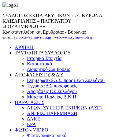
ΣΥΛΛΟΓΟΣ ΕΚΠΑΙΔΕΥΤΙΚΩΝ Π.Ε. ΒΥΡΩΝΑ -
ΚΑΙΣΑΡΙΑΝΗΣ – ΠΑΓΚΡΑΤΙΟΥ
«ΡΟΖΑ ΙΜΒΡΙΩΤΗ»
Κωνσταντιλιέρη και Ερυθραίας - Βύρωνας
email:
sylbox@sylimvrioti.gr
web:
www.sylimvrioti.gr
ΑΡΧΙΚΗ
ΤΑΥΤΟΤΗΤΑ ΣΥΛΛΟΓΟΥ
Ιστορικά Στοιχεία
Καταστατικό
Διοικητικό Συμβούλιο
ΑΠΟΦΑΣΕΙΣ Γ.Σ & Δ.Σ
Ενημερωτικά Δ.Σ. προς μέλη Συλλόγου
Έγγραφα Δ.Σ προς φορείς
Αποφάσεις Γ.Σ Συλλόγου
Μέτωπο Παιδείας Β.Κ.Π.
ΠΑΡΑΤΑΞΕΙΣ
ΑΓΩΝ. ΣΥΣΠΕΙΡ. ΕΚΠ/ΚΩΝ (ΑΣΕ)
ΑΝ. ΡΙΖ. ΠΑΡΕΜΒΑΣΗ
ΔΑΚΕ
ΕΡΑ
ΦΩΤΟ - VIDEO
Φωτογραφικό υλικό