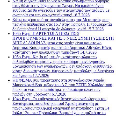
Να μη συγκαλυφθεί το νέο κρατικό έγκλημα που οδήγησε
στον θάνατο τον 20χρονο στο Άργος. Να αποδοθούν οι
ευθύνες. Δε θα ανεχτούμε τον στιγματισμό των ατόμων με
αναπηρία και των οικογενειών τους! 18.7.2026
Κάτω τα χέρια από τις συναδέλφισσες της Μεσσηνίας που
περνάνε πειθαρχικό στις 16.7 στην Τρίπολη. Η τρομοκρατία
δε θα περάσει! Η απεργία δε διώκεται, νικά! 15.7.2026
106ο Ενημ. ΠΑΡΤΕ ΤΩΡΑ ΠΙΣΩ ΤΙΣ 5
ΠΡΟΗΓΟΥΜΕΝΕΣ ΚΑΙ ΤΙΣ 3 ΝΕΕΣ ΣΥΜΠΤΥΞΕΙΣ ΣΤΗ
ΔΙΠΕ Α΄ ΑΘΗΝΑΣ μέσα στις οποίες είναι και στο 4ο
Δημοτικό Καισαριανής και στο 4ο Δημοτικό Αθηνών. Κάντε
κατάτμηση των πολυπληθών τμημάτων! 14.7.2026
105ο Ενημ. Καμία σύμπτυξη, κατάτμηση τώρα των
πολυπληθών τμημάτων, οριστικοποίηση των εγγραφών,
μονιμοποίηση των αναπληρωτών, δεν υπάρχουν διευθυντές-
ντριες δυο κατηγοριών, υπηρεσιακές μεταβολές με διαφάνεια
και έγκαιρα 12.7.2026
ΨΗΦΙΣΜΑ συμπαράστασης στη συναδέλφισσα Μαρία
Μαυροκεφαλίδου, μέλος του Δ.Σ. του ΣΕΠΕ Χαλκίδας, που
διώκεται γιατί υπερασπίστηκε το δικαίωμα όλων των
παιδιών στη μόρφωση! 6.7.2026
104ο Ενημ. Οι κυβερνητικές θέσεις για αναθεώρηση του
Συντάγματος αιτία ξεσηκωμού! Άμεση απάντηση με
πανδημοσιοϋπαλληλική απεργιακή κινητοποίηση Τρίτη 14
Ιούλη 12μ. στα Προπύλαια. Συμμετέχουμε μαζικά με το