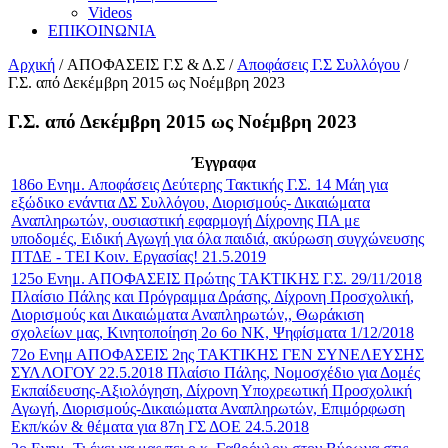
Videos
ΕΠΙΚΟΙΝΩΝΙΑ
Αρχική
/
ΑΠΟΦΑΣΕΙΣ Γ.Σ & Δ.Σ
/
Αποφάσεις Γ.Σ Συλλόγου
/
Γ.Σ. από Δεκέμβρη 2015 ως Νοέμβρη 2023
Γ.Σ. από Δεκέμβρη 2015 ως Νοέμβρη 2023
Έγγραφα
186ο Ενημ. Αποφάσεις Δεύτερης Τακτικής Γ.Σ. 14 Μάη για
εξώδικο ενάντια ΔΣ Συλλόγου, Διορισμούς- Δικαιώματα
Αναπληρωτών, ουσιαστική εφαρμογή Δίχρονης ΠΑ με
υποδομές, Ειδική Αγωγή για όλα παιδιά, ακύρωση συγχώνευσης
ΠΤΔΕ - ΤΕΙ Κοιν. Εργασίας! 21.5.2019
125ο Ενημ. ΑΠΟΦΑΣΕΙΣ Πρώτης ΤΑΚΤΙΚΗΣ Γ.Σ. 29/11/2018
Πλαίσιο Πάλης και Πρόγραμμα Δράσης, Δίχρονη Προσχολική,
Διορισμούς και Δικαιώματα Αναπληρωτών,, Θωράκιση
σχολείων μας, Κινητοποίηση 2ο 6ο ΝΚ, Ψηφίσματα 1/12/2018
72ο Ενημ ΑΠΟΦΑΣΕΙΣ 2ης ΤΑΚΤΙΚΗΣ ΓΕΝ ΣΥΝΕΛΕΥΣΗΣ
ΣΥΛΛΟΓΟΥ 22.5.2018 Πλαίσιο Πάλης, Νομοσχέδιο για Δομές
Εκπαίδευσης-Αξιολόγηση, Δίχρονη Υποχρεωτική Προσχολική
Αγωγή, Διορισμούς-Δικαιώματα Αναπληρωτών, Επιμόρφωση
Εκπ/κών & θέματα για 87η ΓΣ ΔΟΕ 24.5.2018