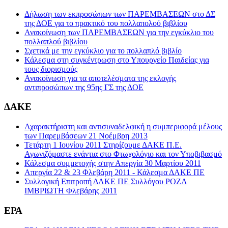
Δήλωση των εκπροσώπων των ΠΑΡΕΜΒΑΣΕΩΝ στο ΔΣ
της ΔΟΕ για το πρακτικό του πολλαπολού βιβλίου
Ανακοίνωση των ΠΑΡΕΜΒΑΣΕΩΝ για την εγκύκλιο του
πολλαπλού βιβλίου
Σχετικά με την εγκύκλιο για το πολλαπλό βιβλίο
Κάλεσμα στη συγκέντρωση στο Υπουργείο Παιδείας για
τους διορισμούς
Ανακοίνωση για τα αποτελέσματα της εκλογής
αντιπροσώπων της 95ης ΓΣ της ΔΟΕ
ΔΑΚΕ
Αχαρακτήριστη και αντισυναδελφική η συμπεριφορά μέλους
των Παρεμβάσεων 21 Νοέμβρη 2013
Τετάρτη 1 Ιουνίου 2011 Στηρίζουμε ΔΑΚΕ Π.Ε.
Αγωνιζόμαστε ενάντια στο Φτωχολόγιο και τον Υποβιβασμό
Κάλεσμα συμμετοχής στην Απεργία 30 Μαρτίου 2011
Απεργία 22 & 23 Φλεβάρη 2011 - Κάλεσμα ΔΑΚΕ ΠΕ
Συλλογική Επιτροπή ΔΑΚΕ ΠΕ Συλλόγου ΡΟΖΑ
ΙΜΒΡΙΩΤΗ Φλεβάρης 2011
ΕΡΑ