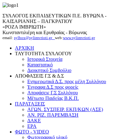
ΣΥΛΛΟΓΟΣ ΕΚΠΑΙΔΕΥΤΙΚΩΝ Π.Ε. ΒΥΡΩΝΑ -
ΚΑΙΣΑΡΙΑΝΗΣ – ΠΑΓΚΡΑΤΙΟΥ
«ΡΟΖΑ ΙΜΒΡΙΩΤΗ»
Κωνσταντιλιέρη και Ερυθραίας - Βύρωνας
email:
sylbox@sylimvrioti.gr
web:
www.sylimvrioti.gr
ΑΡΧΙΚΗ
ΤΑΥΤΟΤΗΤΑ ΣΥΛΛΟΓΟΥ
Ιστορικά Στοιχεία
Καταστατικό
Διοικητικό Συμβούλιο
ΑΠΟΦΑΣΕΙΣ Γ.Σ & Δ.Σ
Ενημερωτικά Δ.Σ. προς μέλη Συλλόγου
Έγγραφα Δ.Σ προς φορείς
Αποφάσεις Γ.Σ Συλλόγου
Μέτωπο Παιδείας Β.Κ.Π.
ΠΑΡΑΤΑΞΕΙΣ
ΑΓΩΝ. ΣΥΣΠΕΙΡ. ΕΚΠ/ΚΩΝ (ΑΣΕ)
ΑΝ. ΡΙΖ. ΠΑΡΕΜΒΑΣΗ
ΔΑΚΕ
ΕΡΑ
ΦΩΤΟ - VIDEO
Φωτογραφικό υλικό