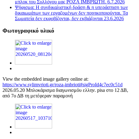
μπλοκ του Συλλόγου μας ΡΟΖΑ ΙΜΒΡΙΩΤΗ. 6.7.2026
Ψήφισμα: Η συνδικαλιστική δράση & η υπεράσπιση των
δικαιωμάτων των εργαζομένων δεν ποινικοποιούνται. Τα
Σωματεία δεν εκφοβίζονται, δεν εκβιάζονται 23.6.2026
Φωτογραφικό υλικό
View the embedded image gallery online at:
https://www.sylimvrioti.gr/roza-imbrioti#sigProId4c7ec0c51d
2026.05.20 Μπλοκάρισμα διαγωνισμόυ ελλην. pisa στο 12 ΔΒ,
από 7ο ΔΒ τη μετέφεραν παραμονή