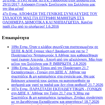
2ο Ενημ. Τι έχει να μας πει ο κ. Γαβρόγλου στον Βύρωνα στις
29/11/2017; Απόφαση Γενικής Συνέλευσης του Συλλόγου μας
την ίδια μέρα!
47ο Ενημ. ΑΠΟΦΑΣΗ ΤΗΣ ΓΕΝΙΚΗΣ ΣΥΝΕΛΕΥΣΗΣ ΤΟΥ
ΣΥΛΛΟΓΟΥ ΜΑΣ ΓΙΑ ΕΓΓΡΑΦΗ ΜΑΘΗΤΩΝ ΣΤA
ΟΛΟΗΜΕΡA ΔΗΜΟΤΙΚA ΚΑΙ ΝΗΠΙΑΓΩΓΕΙA. Κανένα
παιδί έξω από το ολοήμερο! 1.6.2016
Επικαιρότητα
109ο Ενημ. Όταν ο κλάδος αγωνίζεται συσπειρωμένος σε
ΣΕΠΕ & ΔΟΕ έχουμε νίκες! Δικαίωση και για τις 7
Προϊσταμένες Νηπιαγωγούς Α Αθήνας που καθαιρέθηκαν
γιατί έκαναν Απεργία - Αποχή από την αξιολόγηση. Μία ήταν
μέλος του Συλλόγου μας Ρ. ΙΜΒΡΙΩΤΗ. 2.8.2026
108ο Ενημ. Δελτίο Τύπου από την Παράσταση 21.7
Εκπαιδευτικών - Γονιών στη ΔΙΠΕ Α΄ Αθήνας για
συμπτύξεις & μη κατατμήσεις στα σχολεία μας. Θα μας
βρίσκουν μπροστά τους ώσπου να ικανοποιηθούν τα
αιτήματά μας γιατί τα παιδιά μας δεν είναι αριθμοί! 21.7.2026
107o Ενημ. ΠΑΡΑΣΤΑΣΗ ΕΚΠΑΙΔΕΥΤΙΚΩΝ - ΓΟΝΙΩΝ
στη ΔΙΠΕ Α΄ Αθήνας την Τρίτη 21.7 στις 9.30πμ για
Συμπτύξεις & μη κατατμήσεις τμημάτων. Ζητάμε συνάντηση
με τη Διευθύντρια Εκπαίδευσης και απαντήσεις! 18.7.2026