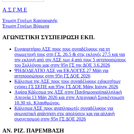
Α.Σ.Γ.Μ.Ε
Ένωση Γονέων Καισαριανής
Ένωση Γονέων Βύρωνα
ΑΓΩΝΙΣΤΙΚΗ ΣΥΣΠΕΙΡΩΣΗ ΕΚΠ.
Ευχαριστήριο ΑΣΕ προς τους συναδέλφους για τη
συμμετοχή τους στη Γ.Σ. 26.5 & στις εκλογές 27.5 και για
την εκλογή από την ΑΣΕ των 4 από τους 5 αντιπροσώπους
του Συλλόγου μας στην 95η ΓΣ της ΔΟΕ 3.6.2026
ΨΗΔΟΔΕΛΤΙΟ ΑΣΕ για ΕΚΛΟΓΕΣ 27 Μάη για
αντιπροσώπους στην 95η ΓΣ ΔΟΕ 2026
Κάλεσμα της ΑΣΕ προς τους συναδέλφους ειδικοτήτων
ενόψει ΓΣ ΣΕΠΕ και 95ης ΓΣ ΔΟΕ Μάης Ιούνης 2026
Αφίσα Κάλεσμα της ΑΣΕ στην Πανδημοσιοϋπαλληλική
Απεργία 13 Μάη 2026 και στην Απεργιακή Συγκέντρωση
10.30 πλ. Κλαυθμώνος.
Κάλεσμα ΑΣΕ προς αναπληρωτές συναδέλφους για
αγωνιστική απάντηση στις απολύσεις και για αλλαγή
συσχετισμού στην 95η ΓΣ ΔΟΕ 2026
ΑΝ. ΡΙΖ. ΠΑΡΕΜΒΑΣΗ