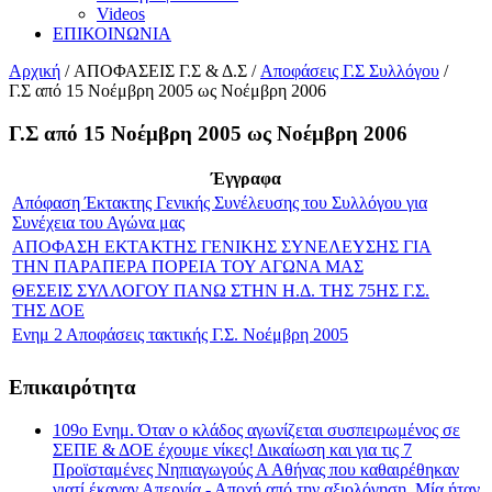
Videos
ΕΠΙΚΟΙΝΩΝΙΑ
Αρχική
/
ΑΠΟΦΑΣΕΙΣ Γ.Σ & Δ.Σ
/
Αποφάσεις Γ.Σ Συλλόγου
/
Γ.Σ από 15 Νοέμβρη 2005 ως Νοέμβρη 2006
Γ.Σ από 15 Νοέμβρη 2005 ως Νοέμβρη 2006
Έγγραφα
Απόφαση Έκτακτης Γενικής Συνέλευσης του Συλλόγου για
Συνέχεια του Αγώνα μας
ΑΠΟΦΑΣΗ ΕΚΤΑΚΤΗΣ ΓΕΝΙΚΗΣ ΣΥΝΕΛΕΥΣΗΣ ΓΙΑ
ΤΗΝ ΠΑΡΑΠΕΡΑ ΠΟΡΕΙΑ ΤΟΥ ΑΓΩΝΑ ΜΑΣ
ΘΕΣΕΙΣ ΣΥΛΛΟΓΟΥ ΠΑΝΩ ΣΤΗΝ Η.Δ. ΤΗΣ 75ΗΣ Γ.Σ.
ΤΗΣ ΔΟΕ
Ενημ 2 Αποφάσεις τακτικής Γ.Σ. Νοέμβρη 2005
Επικαιρότητα
109ο Ενημ. Όταν ο κλάδος αγωνίζεται συσπειρωμένος σε
ΣΕΠΕ & ΔΟΕ έχουμε νίκες! Δικαίωση και για τις 7
Προϊσταμένες Νηπιαγωγούς Α Αθήνας που καθαιρέθηκαν
γιατί έκαναν Απεργία - Αποχή από την αξιολόγηση. Μία ήταν