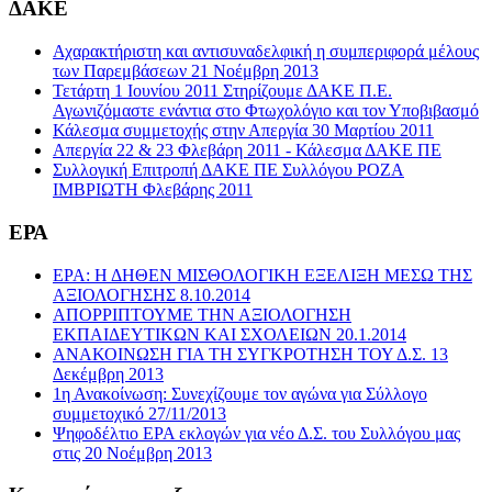
ΔΑΚΕ
Αχαρακτήριστη και αντισυναδελφική η συμπεριφορά μέλους
των Παρεμβάσεων 21 Νοέμβρη 2013
Τετάρτη 1 Ιουνίου 2011 Στηρίζουμε ΔΑΚΕ Π.Ε.
Αγωνιζόμαστε ενάντια στο Φτωχολόγιο και τον Υποβιβασμό
Κάλεσμα συμμετοχής στην Απεργία 30 Μαρτίου 2011
Απεργία 22 & 23 Φλεβάρη 2011 - Κάλεσμα ΔΑΚΕ ΠΕ
Συλλογική Επιτροπή ΔΑΚΕ ΠΕ Συλλόγου ΡΟΖΑ
ΙΜΒΡΙΩΤΗ Φλεβάρης 2011
ΕΡΑ
ΕΡΑ: Η ΔΗΘΕΝ ΜΙΣΘΟΛΟΓΙΚΗ ΕΞΕΛΙΞΗ ΜΕΣΩ ΤΗΣ
ΑΞΙΟΛΟΓΗΣΗΣ 8.10.2014
ΑΠΟΡΡΙΠΤΟΥΜΕ ΤΗΝ ΑΞΙΟΛΟΓΗΣΗ
ΕΚΠΑΙΔΕΥΤΙΚΩΝ ΚΑΙ ΣΧΟΛΕΙΩΝ 20.1.2014
ΑΝΑΚΟΙΝΩΣΗ ΓΙΑ ΤΗ ΣΥΓΚΡΟΤΗΣΗ ΤΟΥ Δ.Σ. 13
Δεκέμβρη 2013
1η Ανακοίνωση: Συνεχίζουμε τον αγώνα για Σύλλογο
συμμετοχικό 27/11/2013
Ψηφοδέλτιο ΕΡΑ εκλογών για νέο Δ.Σ. του Συλλόγου μας
στις 20 Νοέμβρη 2013