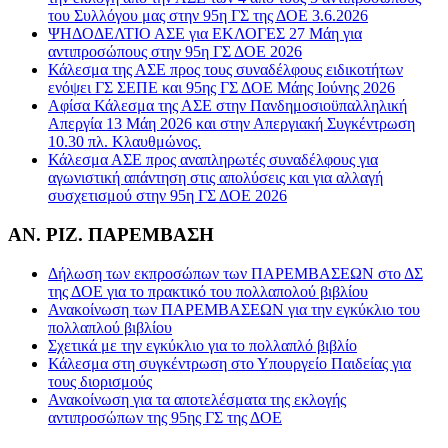
του Συλλόγου μας στην 95η ΓΣ της ΔΟΕ 3.6.2026
ΨΗΔΟΔΕΛΤΙΟ ΑΣΕ για ΕΚΛΟΓΕΣ 27 Μάη για
αντιπροσώπους στην 95η ΓΣ ΔΟΕ 2026
Κάλεσμα της ΑΣΕ προς τους συναδέλφους ειδικοτήτων
ενόψει ΓΣ ΣΕΠΕ και 95ης ΓΣ ΔΟΕ Μάης Ιούνης 2026
Αφίσα Κάλεσμα της ΑΣΕ στην Πανδημοσιοϋπαλληλική
Απεργία 13 Μάη 2026 και στην Απεργιακή Συγκέντρωση
10.30 πλ. Κλαυθμώνος.
Κάλεσμα ΑΣΕ προς αναπληρωτές συναδέλφους για
αγωνιστική απάντηση στις απολύσεις και για αλλαγή
συσχετισμού στην 95η ΓΣ ΔΟΕ 2026
ΑΝ. ΡΙΖ. ΠΑΡΕΜΒΑΣΗ
Δήλωση των εκπροσώπων των ΠΑΡΕΜΒΑΣΕΩΝ στο ΔΣ
της ΔΟΕ για το πρακτικό του πολλαπολού βιβλίου
Ανακοίνωση των ΠΑΡΕΜΒΑΣΕΩΝ για την εγκύκλιο του
πολλαπλού βιβλίου
Σχετικά με την εγκύκλιο για το πολλαπλό βιβλίο
Κάλεσμα στη συγκέντρωση στο Υπουργείο Παιδείας για
τους διορισμούς
Ανακοίνωση για τα αποτελέσματα της εκλογής
αντιπροσώπων της 95ης ΓΣ της ΔΟΕ