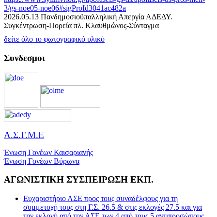
3/gs-noe05-noe06#sigProId3041ac482a
2026.05.13 Πανδημοσιοϋπαλληλική Απεργία ΑΔΕΔΥ.
Συγκέντρωση-Πορεία πλ. Κλαυθμώνος-Σύνταγμα
δείτε όλο το φωτογραφικό υλικό
Συνδεσμοι
Α.Σ.Γ.Μ.Ε
Ένωση Γονέων Καισαριανής
Ένωση Γονέων Βύρωνα
ΑΓΩΝΙΣΤΙΚΗ ΣΥΣΠΕΙΡΩΣΗ ΕΚΠ.
Ευχαριστήριο ΑΣΕ προς τους συναδέλφους για τη
συμμετοχή τους στη Γ.Σ. 26.5 & στις εκλογές 27.5 και για
την εκλογή από την ΑΣΕ των 4 από τους 5 αντιπροσώπους