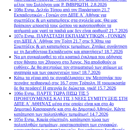
μέλος του Συλλόγου μας Ρ. ΙΜΒΡΙΩΤΗ. 2.8.2026
108ο Ενημ. Δελτίο Τύπου από την Παράσταση 21.7
Εκπαιδευτικών - Γονιών στη ΔΙΠΕ Α΄ Αθήνας για
συμπτύξεις & μη κατατμήσεις στα σχολεία μας. Θα μας
βρίσκουν μπροστά τους ώσπου να ικανοποιηθούν τα
αιτήματά μας γιατί τα παιδιά μας δεν είναι αριθμοί! 21.7.2026
107o Ενημ. ΠΑΡΑΣΤΑΣΗ ΕΚΠΑΙΔΕΥΤΙΚΩΝ - ΓΟΝΙΩΝ
στη ΔΙΠΕ Α΄ Αθήνας την Τρίτη 21.7 στις 9.30πμ για
Συμπτύξεις & μη κατατμήσεις τμημάτων. Ζητάμε συνάντηση
με τη Διευθύντρια Εκπαίδευσης και απαντήσεις! 18.7.2026
Να μη συγκαλυφθεί το νέο κρατικό έγκλημα που οδήγησε
στον θάνατο τον 20χρονο στο Άργος. Να αποδοθούν οι
ευθύνες. Δε θα ανεχτούμε τον στιγματισμό των ατόμων με
αναπηρία και των οικογενειών τους! 18.7.2026
Κάτω τα χέρια από τις συναδέλφισσες της Μεσσηνίας που
περνάνε πειθαρχικό στις 16.7 στην Τρίπολη. Η τρομοκρατία
δε θα περάσει! Η απεργία δε διώκεται, νικά! 15.7.2026
106ο Ενημ. ΠΑΡΤΕ ΤΩΡΑ ΠΙΣΩ ΤΙΣ 5
ΠΡΟΗΓΟΥΜΕΝΕΣ ΚΑΙ ΤΙΣ 3 ΝΕΕΣ ΣΥΜΠΤΥΞΕΙΣ ΣΤΗ
ΔΙΠΕ Α΄ ΑΘΗΝΑΣ μέσα στις οποίες είναι και στο 4ο
Δημοτικό Καισαριανής και στο 4ο Δημοτικό Αθηνών. Κάντε
κατάτμηση των πολυπληθών τμημάτων! 14.7.2026
105ο Ενημ. Καμία σύμπτυξη, κατάτμηση τώρα των
πολυπληθών τμημάτων, οριστικοποίηση των εγγραφών,
μονιμοποίηση των αναπληρωτών, δεν υπάρχουν διευθυντές-