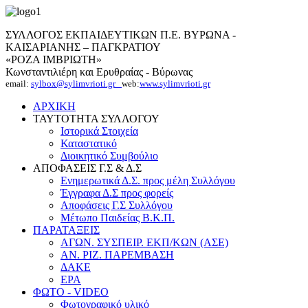
ΣΥΛΛΟΓΟΣ ΕΚΠΑΙΔΕΥΤΙΚΩΝ Π.Ε. ΒΥΡΩΝΑ -
ΚΑΙΣΑΡΙΑΝΗΣ – ΠΑΓΚΡΑΤΙΟΥ
«ΡΟΖΑ ΙΜΒΡΙΩΤΗ»
Κωνσταντιλιέρη και Ερυθραίας - Βύρωνας
email:
sylbox@sylimvrioti.gr
web:
www.sylimvrioti.gr
ΑΡΧΙΚΗ
ΤΑΥΤΟΤΗΤΑ ΣΥΛΛΟΓΟΥ
Ιστορικά Στοιχεία
Καταστατικό
Διοικητικό Συμβούλιο
ΑΠΟΦΑΣΕΙΣ Γ.Σ & Δ.Σ
Ενημερωτικά Δ.Σ. προς μέλη Συλλόγου
Έγγραφα Δ.Σ προς φορείς
Αποφάσεις Γ.Σ Συλλόγου
Μέτωπο Παιδείας Β.Κ.Π.
ΠΑΡΑΤΑΞΕΙΣ
ΑΓΩΝ. ΣΥΣΠΕΙΡ. ΕΚΠ/ΚΩΝ (ΑΣΕ)
ΑΝ. ΡΙΖ. ΠΑΡΕΜΒΑΣΗ
ΔΑΚΕ
ΕΡΑ
ΦΩΤΟ - VIDEO
Φωτογραφικό υλικό