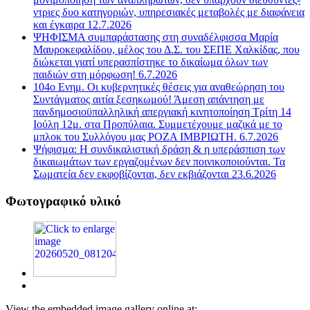
ντριες δυο κατηγοριών, υπηρεσιακές μεταβολές με διαφάνεια
και έγκαιρα 12.7.2026
ΨΗΦΙΣΜΑ συμπαράστασης στη συναδέλφισσα Μαρία
Μαυροκεφαλίδου, μέλος του Δ.Σ. του ΣΕΠΕ Χαλκίδας, που
διώκεται γιατί υπερασπίστηκε το δικαίωμα όλων των
παιδιών στη μόρφωση! 6.7.2026
104ο Ενημ. Οι κυβερνητικές θέσεις για αναθεώρηση του
Συντάγματος αιτία ξεσηκωμού! Άμεση απάντηση με
πανδημοσιοϋπαλληλική απεργιακή κινητοποίηση Τρίτη 14
Ιούλη 12μ. στα Προπύλαια. Συμμετέχουμε μαζικά με το
μπλοκ του Συλλόγου μας ΡΟΖΑ ΙΜΒΡΙΩΤΗ. 6.7.2026
Ψήφισμα: Η συνδικαλιστική δράση & η υπεράσπιση των
δικαιωμάτων των εργαζομένων δεν ποινικοποιούνται. Τα
Σωματεία δεν εκφοβίζονται, δεν εκβιάζονται 23.6.2026
Φωτογραφικό υλικό
View the embedded image gallery online at: