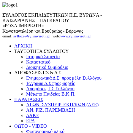
ΣΥΛΛΟΓΟΣ ΕΚΠΑΙΔΕΥΤΙΚΩΝ Π.Ε. ΒΥΡΩΝΑ -
ΚΑΙΣΑΡΙΑΝΗΣ – ΠΑΓΚΡΑΤΙΟΥ
«ΡΟΖΑ ΙΜΒΡΙΩΤΗ»
Κωνσταντιλιέρη και Ερυθραίας - Βύρωνας
email:
sylbox@sylimvrioti.gr
web:
www.sylimvrioti.gr
ΑΡΧΙΚΗ
ΤΑΥΤΟΤΗΤΑ ΣΥΛΛΟΓΟΥ
Ιστορικά Στοιχεία
Καταστατικό
Διοικητικό Συμβούλιο
ΑΠΟΦΑΣΕΙΣ Γ.Σ & Δ.Σ
Ενημερωτικά Δ.Σ. προς μέλη Συλλόγου
Έγγραφα Δ.Σ προς φορείς
Αποφάσεις Γ.Σ Συλλόγου
Μέτωπο Παιδείας Β.Κ.Π.
ΠΑΡΑΤΑΞΕΙΣ
ΑΓΩΝ. ΣΥΣΠΕΙΡ. ΕΚΠ/ΚΩΝ (ΑΣΕ)
ΑΝ. ΡΙΖ. ΠΑΡΕΜΒΑΣΗ
ΔΑΚΕ
ΕΡΑ
ΦΩΤΟ - VIDEO
Φωτογραφικό υλικό