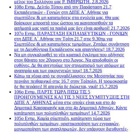
μέλος του Συλλόγου μας Ρ. ΙΜΒΡΙΩΤΗ. 2.8.2026
108ο Ενημ. Δελτίο Τύπου από την Παράσταση 21.7
Εκπαιδευτικών - Γονιών στη ΔΙΠΕ Α΄ Αθήνας για
συμπτύξεις & μη κατατμήσεις στα σχολεία μας. Θα μας
βρίσκουν μπροστά τους ώσπου να ικανοποιηθούν τα
αιτήματά μας γιατί τα παιδιά μας δεν είναι αριθμοί! 21.7.2026
107o Ενημ. ΠΑΡΑΣΤΑΣΗ ΕΚΠΑΙΔΕΥΤΙΚΩΝ - ΓΟΝΙΩΝ
στη ΔΙΠΕ Α΄ Αθήνας την Τρίτη 21.7 στις 9.30πμ για
Συμπτύξεις & μη κατατμήσεις τμημάτων. Ζητάμε συνάντηση
με τη Διευθύντρια Εκπαίδευσης και απαντήσεις! 18.7.2026
Να μη συγκαλυφθεί το νέο κρατικό έγκλημα που οδήγησε
στον θάνατο τον 20χρονο στο Άργος. Να αποδοθούν οι
ευθύνες. Δε θα ανεχτούμε τον στιγματισμό των ατόμων με
αναπηρία και των οικογενειών τους! 18.7.2026
Κάτω τα χέρια από τις συναδέλφισσες της Μεσσηνίας που
περνάνε πειθαρχικό στις 16.7 στην Τρίπολη. Η τρομοκρατία
δε θα περάσει! Η απεργία δε διώκεται, νικά! 15.7.2026
106ο Ενημ. ΠΑΡΤΕ ΤΩΡΑ ΠΙΣΩ ΤΙΣ 5
ΠΡΟΗΓΟΥΜΕΝΕΣ ΚΑΙ ΤΙΣ 3 ΝΕΕΣ ΣΥΜΠΤΥΞΕΙΣ ΣΤΗ
ΔΙΠΕ Α΄ ΑΘΗΝΑΣ μέσα στις οποίες είναι και στο 4ο
Δημοτικό Καισαριανής και στο 4ο Δημοτικό Αθηνών. Κάντε
κατάτμηση των πολυπληθών τμημάτων! 14.7.2026
105ο Ενημ. Καμία σύμπτυξη, κατάτμηση τώρα των
πολυπληθών τμημάτων, οριστικοποίηση των εγγραφών,
μονιμοποίηση των αναπληρωτών, δεν υπάρχουν διευθυντές-