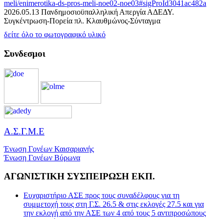
meli/enimerotika-ds-pros-meli-noe02-noe03#sigProId3041ac482a
2026.05.13 Πανδημοσιοϋπαλληλική Απεργία ΑΔΕΔΥ.
Συγκέντρωση-Πορεία πλ. Κλαυθμώνος-Σύνταγμα
δείτε όλο το φωτογραφικό υλικό
Συνδεσμοι
Α.Σ.Γ.Μ.Ε
Ένωση Γονέων Καισαριανής
Ένωση Γονέων Βύρωνα
ΑΓΩΝΙΣΤΙΚΗ ΣΥΣΠΕΙΡΩΣΗ ΕΚΠ.
Ευχαριστήριο ΑΣΕ προς τους συναδέλφους για τη
συμμετοχή τους στη Γ.Σ. 26.5 & στις εκλογές 27.5 και για
την εκλογή από την ΑΣΕ των 4 από τους 5 αντιπροσώπους