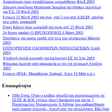
Ανακοίνωση προς συναδέλφους ωρομίσθιους Φλεβ 2003
Δήλωση προέδρου Θεοδώρας Δριμάλα για πίνακες εκλογέων
για Υ.Σ. 19 Φλεβ 2003
Ενημερ 15 Φλεβ 2003 για συλ, χαρ 5 ευρ από ΑΔΕΔΥ, αποζημ
σεμ υπολ, ωραομίσθ
Επιστ Κάλεσ προς ωρομίσθ για συγκ συζ 25 Φλεβ 2003
2η θεατρ παράστ Ο ΒΡΟΧΟΠΟΙΟΣ 6 Μαρτ 2003
Προτάσεις για ορισμ προβλ στη λειτ του ολοήμερου Μάρτης
2003
ΕΠΙΧΟΡΗΓΗΣΗ ΟΛΟΗΜΕΡΩΝ ΝΗΠΙΑΓΩΓΕΙΩΝ Απρίλ
2003
Υποδοχή συνόδ κορυφής για διεύρυνση ΕΕ 16 Απρ 2003
Φάρμακα δωρεάν από φαρμακεία κι όχι επί πληρωμή Απρίλης
2003
Ενημερ (ΙΡΑΚ, Μαραθώνια, Εφάπαξ, Απερ 19 Μάη κ.ά.).
Επικαιρότητα
109ο Ενημ. Όταν ο κλάδος αγωνίζεται συσπειρωμένος σε
ΣΕΠΕ & ΔΟΕ έχουμε νίκες! Δικαίωση και για τις 7
Προϊσταμένες Νηπιαγωγούς Α Αθήνας που καθαιρέθηκαν
γιατί έκαναν Απεργία - Αποχή από την αξιολόγηση. Μία ήταν