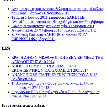
Αχαρακτήριστη και αντισυναδελφική η συμπεριφορά μέλους
των Παρεμβάσεων 21 Νοέμβρη 2013
Τετάρτη 1 Ιουνίου 2011 Στηρίζουμε ΔΑΚΕ Π.Ε.
Αγωνιζόμαστε ενάντια στο Φτωχολόγιο και τον Υποβιβασμό
Κάλεσμα συμμετοχής στην Απεργία 30 Μαρτίου 2011
Απεργία 22 & 23 Φλεβάρη 2011 - Κάλεσμα ΔΑΚΕ ΠΕ
Συλλογική Επιτροπή ΔΑΚΕ ΠΕ Συλλόγου ΡΟΖΑ
ΙΜΒΡΙΩΤΗ Φλεβάρης 2011
ΕΡΑ
ΕΡΑ: Η ΔΗΘΕΝ ΜΙΣΘΟΛΟΓΙΚΗ ΕΞΕΛΙΞΗ ΜΕΣΩ ΤΗΣ
ΑΞΙΟΛΟΓΗΣΗΣ 8.10.2014
ΑΠΟΡΡΙΠΤΟΥΜΕ ΤΗΝ ΑΞΙΟΛΟΓΗΣΗ
ΕΚΠΑΙΔΕΥΤΙΚΩΝ ΚΑΙ ΣΧΟΛΕΙΩΝ 20.1.2014
ΑΝΑΚΟΙΝΩΣΗ ΓΙΑ ΤΗ ΣΥΓΚΡΟΤΗΣΗ ΤΟΥ Δ.Σ. 13
Δεκέμβρη 2013
1η Ανακοίνωση: Συνεχίζουμε τον αγώνα για Σύλλογο
συμμετοχικό 27/11/2013
Ψηφοδέλτιο ΕΡΑ εκλογών για νέο Δ.Σ. του Συλλόγου μας
στις 20 Νοέμβρη 2013
Κεντρικές παραταξεις