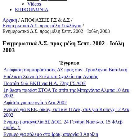
Videos
ΕΠΙΚΟΙΝΩΝΙΑ
Αρχική
/
ΑΠΟΦΑΣΕΙΣ Γ.Σ & Δ.Σ
/
Ενημερωτικά Δ.Σ. προς μέλη Συλλόγου
/
Ενημερωτικά Δ.Σ. προς μέλη Σεπτ. 2002 - Ιούλη 2003
Ενημερωτικά Δ.Σ. προς μέλη Σεπτ. 2002 - Ιούλη
2003
Έγγραφα
Απόφαση συμπαράστασης ΔΣ προς συν. Τρουληνού Βασιλική
Ευέλικτη Ζώνη ή Ευέλικτο Σχολείο της Αγοράς
Προτάσ Συλ ΒΚΠ για Η.Δ. 72ης ΓΣ ΔΟΕ
1η θεατρ παράστ ΣΤΟΑ Το σπίτι της Μπερνάντα Αλμπα 10 Δεκ
2002
Αφίσσα για απεργία 5 Δεκ 2002
Ενημερ για ΚΕΕ, οικογ, εκπ κιν 11Δεκ, συλ για Κοπεγχ 12 Δεκ
2002
Ενημερ (καταγγελία ΔΣ ΔΟΕ, 24 Γενάρη Ναύπλιο, 15 Φλεβ
ειρήν...).
Ενημερ για πόλεμο στο Ιράκ, απεργία 3 Απρίλη