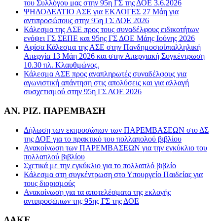
του Συλλόγου μας στην 95η ΓΣ της ΔΟΕ 3.6.2026
ΨΗΔΟΔΕΛΤΙΟ ΑΣΕ για ΕΚΛΟΓΕΣ 27 Μάη για
αντιπροσώπους στην 95η ΓΣ ΔΟΕ 2026
Κάλεσμα της ΑΣΕ προς τους συναδέλφους ειδικοτήτων
ενόψει ΓΣ ΣΕΠΕ και 95ης ΓΣ ΔΟΕ Μάης Ιούνης 2026
Αφίσα Κάλεσμα της ΑΣΕ στην Πανδημοσιοϋπαλληλική
Απεργία 13 Μάη 2026 και στην Απεργιακή Συγκέντρωση
10.30 πλ. Κλαυθμώνος.
Κάλεσμα ΑΣΕ προς αναπληρωτές συναδέλφους για
αγωνιστική απάντηση στις απολύσεις και για αλλαγή
συσχετισμού στην 95η ΓΣ ΔΟΕ 2026
ΑΝ. ΡΙΖ. ΠΑΡΕΜΒΑΣΗ
Δήλωση των εκπροσώπων των ΠΑΡΕΜΒΑΣΕΩΝ στο ΔΣ
της ΔΟΕ για το πρακτικό του πολλαπολού βιβλίου
Ανακοίνωση των ΠΑΡΕΜΒΑΣΕΩΝ για την εγκύκλιο του
πολλαπλού βιβλίου
Σχετικά με την εγκύκλιο για το πολλαπλό βιβλίο
Κάλεσμα στη συγκέντρωση στο Υπουργείο Παιδείας για
τους διορισμούς
Ανακοίνωση για τα αποτελέσματα της εκλογής
αντιπροσώπων της 95ης ΓΣ της ΔΟΕ
ΔΑΚΕ