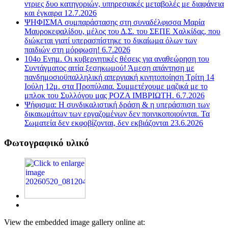
ντριες δυο κατηγοριών, υπηρεσιακές μεταβολές με διαφάνεια
και έγκαιρα 12.7.2026
ΨΗΦΙΣΜΑ συμπαράστασης στη συναδέλφισσα Μαρία
Μαυροκεφαλίδου, μέλος του Δ.Σ. του ΣΕΠΕ Χαλκίδας, που
διώκεται γιατί υπερασπίστηκε το δικαίωμα όλων των
παιδιών στη μόρφωση! 6.7.2026
104ο Ενημ. Οι κυβερνητικές θέσεις για αναθεώρηση του
Συντάγματος αιτία ξεσηκωμού! Άμεση απάντηση με
πανδημοσιοϋπαλληλική απεργιακή κινητοποίηση Τρίτη 14
Ιούλη 12μ. στα Προπύλαια. Συμμετέχουμε μαζικά με το
μπλοκ του Συλλόγου μας ΡΟΖΑ ΙΜΒΡΙΩΤΗ. 6.7.2026
Ψήφισμα: Η συνδικαλιστική δράση & η υπεράσπιση των
δικαιωμάτων των εργαζομένων δεν ποινικοποιούνται. Τα
Σωματεία δεν εκφοβίζονται, δεν εκβιάζονται 23.6.2026
Φωτογραφικό υλικό
View the embedded image gallery online at: